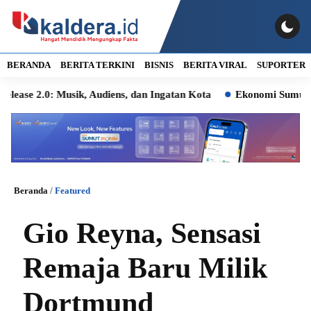
BERANDA
BERITA TERKINI
BISNIS
BERITA VIRAL
SUPORTER
0: Musik, Audiens, dan Ingatan Kota
Ekonomi Sumut Naik Kel
Beranda
/
Featured
Gio Reyna, Sensasi
Remaja Baru Milik
Dortmund