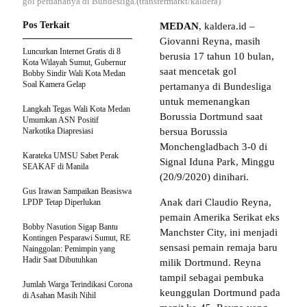
gol perdananya di Bundesliga.(transfermarkt/kaldera)
Pos Terkait
MEDAN
, kaldera.id –
Giovanni Reyna, masih
Luncurkan Internet Gratis di 8
berusia 17 tahun 10 bulan,
Kota Wilayah Sumut, Gubernur
saat mencetak gol
Bobby Sindir Wali Kota Medan
Soal Kamera Gelap
pertamanya di Bundesliga
untuk memenangkan
Langkah Tegas Wali Kota Medan
Borussia Dortmund saat
Umumkan ASN Positif
Narkotika Diapresiasi
bersua Borussia
Monchengladbach 3-0 di
Karateka UMSU Sabet Perak
Signal Iduna Park, Minggu
SEAKAF di Manila
(20/9/2020) dinihari.
Gus Irawan Sampaikan Beasiswa
Anak dari Claudio Reyna,
LPDP Tetap Diperlukan
pemain Amerika Serikat eks
Bobby Nasution Sigap Bantu
Manchster City, ini menjadi
Kontingen Pesparawi Sumut, RE
sensasi pemain remaja baru
Nainggolan: Pemimpin yang
Hadir Saat Dibutuhkan
milik Dortmund. Reyna
tampil sebagai pembuka
Jumlah Warga Terindikasi Corona
keunggulan Dortmund pada
di Asahan Masih Nihil