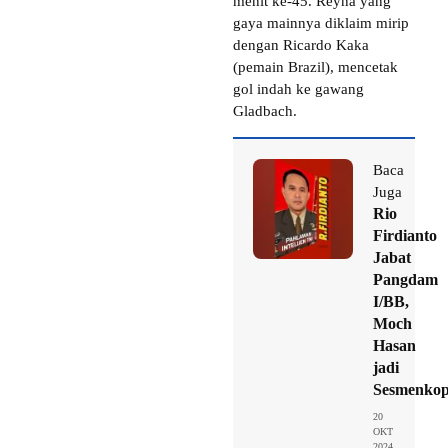
menit ke-45. Reyna yang
gaya mainnya diklaim mirip
dengan Ricardo Kaka
(pemain Brazil), mencetak
gol indah ke gawang
Gladbach.
Baca
Juga
Rio
Firdianto
Jabat
Pangdam
I/BB,
Moch
Hasan
jadi
Sesmenko
20
OKT
2024