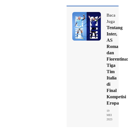
Baca
Juga
Tentang
Inter,
AS
Roma
dan
Fiorentina
Tiga
Tim
Italia
di
Final
Kompetisi
Eropa
19
MEI
2023