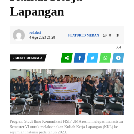
Lapangan
redaksi
0
FEATURED
MEDAN
4 Agu 2023 21:28
504
2 MENIT MEMBACA
Program Studi Ilmu Komunikasi FISIP UMA resmi melepas mahasiswa
Semester VI untuk melaksanakan Kuliah Kerja Lapangan (KKL) ke
sejumlah instansi pada tahun 2023.