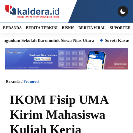
BERANDA
BERITA TERKINI
BISNIS
BERITA VIRAL
SUPORTER
n Sekolah Baru untuk Siswa Nias Utara
Soroti Kasus Lurah Pa
Beranda
/
Featured
IKOM Fisip UMA
Kirim Mahasiswa
Kuliah Kerja