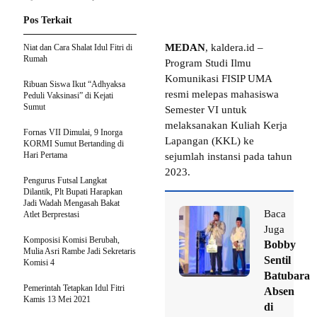
Pos Terkait
MEDAN
, kaldera.id –
Niat dan Cara Shalat Idul Fitri di
Rumah
Program Studi Ilmu
Komunikasi FISIP UMA
Ribuan Siswa Ikut “Adhyaksa
resmi melepas mahasiswa
Peduli Vaksinasi” di Kejati
Sumut
Semester VI untuk
melaksanakan Kuliah Kerja
Fornas VII Dimulai, 9 Inorga
Lapangan (KKL) ke
KORMI Sumut Bertanding di
Hari Pertama
sejumlah instansi pada tahun
2023.
Pengurus Futsal Langkat
Dilantik, Plt Bupati Harapkan
Jadi Wadah Mengasah Bakat
Baca
Atlet Berprestasi
Juga
Komposisi Komisi Berubah,
Bobby
Mulia Asri Rambe Jadi Sekretaris
Sentil
Komisi 4
Batubara
Pemerintah Tetapkan Idul Fitri
Absen
Kamis 13 Mei 2021
di