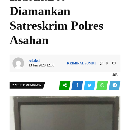
Diamankan
Satreskrim Polres
Asahan
redaksi
0
KRIMINAL
SUMUT
13 Jun 2020 12:33
468
2 MENIT MEMBACA