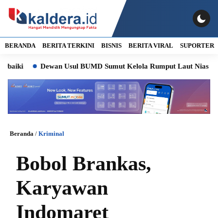
BERANDA
BERITA TERKINI
BISNIS
BERITA VIRAL
SUPORTER
Dewan Usul BUMD Sumut Kelola Rumput Laut Nias Utara dari Hul
Beranda
/
Kriminal
Bobol Brankas,
Karyawan
Indomaret