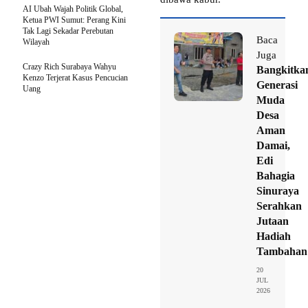
AI Ubah Wajah Politik Global,
Ketua PWI Sumut: Perang Kini
Tak Lagi Sekadar Perebutan
Baca
Wilayah
Juga
Crazy Rich Surabaya Wahyu
Bangkitka
Kenzo Terjerat Kasus Pencucian
Generasi
Uang
Muda
Desa
Aman
Damai,
Edi
Bahagia
Sinuraya
Serahkan
Jutaan
Hadiah
Tambahan
20
JUL
2026