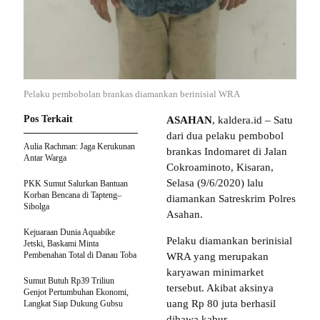
Pelaku pembobolan brankas diamankan berinisial WRA
Pos Terkait
ASAHAN
, kaldera.id – Satu
dari dua pelaku pembobol
Aulia Rachman: Jaga Kerukunan
brankas Indomaret di Jalan
Antar Warga
Cokroaminoto, Kisaran,
Selasa (9/6/2020) lalu
PKK Sumut Salurkan Bantuan
Korban Bencana di Tapteng–
diamankan Satreskrim Polres
Sibolga
Asahan.
Kejuaraan Dunia Aquabike
Pelaku diamankan berinisial
Jetski, Baskami Minta
Pembenahan Total di Danau Toba
WRA yang merupakan
karyawan minimarket
Sumut Butuh Rp39 Triliun
tersebut. Akibat aksinya
Genjot Pertumbuhan Ekonomi,
uang Rp 80 juta berhasil
Langkat Siap Dukung Gubsu
dibawa kabur.