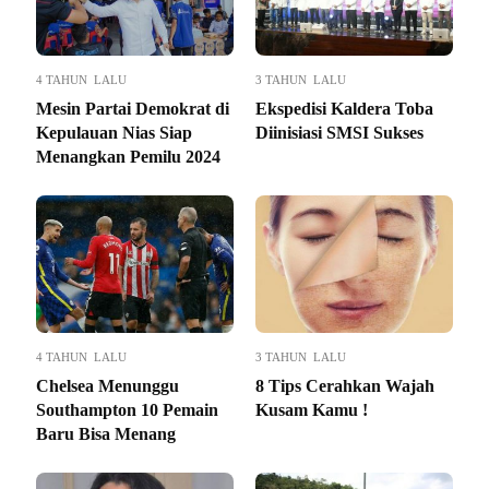
4 TAHUN LALU
3 TAHUN LALU
Mesin Partai Demokrat di
Ekspedisi Kaldera Toba
Kepulauan Nias Siap
Diinisiasi SMSI Sukses
Menangkan Pemilu 2024
4 TAHUN LALU
3 TAHUN LALU
Chelsea Menunggu
8 Tips Cerahkan Wajah
Southampton 10 Pemain
Kusam Kamu !
Baru Bisa Menang