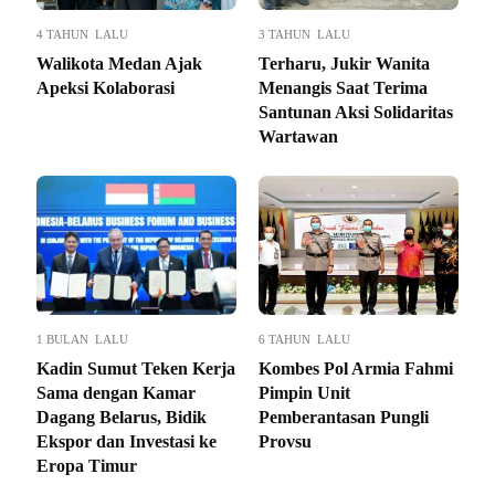
4 TAHUN LALU
3 TAHUN LALU
Walikota Medan Ajak
Terharu, Jukir Wanita
Apeksi Kolaborasi
Menangis Saat Terima
Santunan Aksi Solidaritas
Wartawan
1 BULAN LALU
6 TAHUN LALU
Kadin Sumut Teken Kerja
Kombes Pol Armia Fahmi
Sama dengan Kamar
Pimpin Unit
Dagang Belarus, Bidik
Pemberantasan Pungli
Ekspor dan Investasi ke
Provsu
Eropa Timur