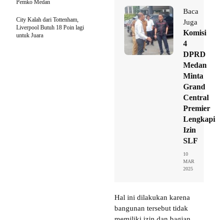
Pemko Medan
Baca
City Kalah dari Tottenham,
Juga
Liverpool Butuh 18 Poin lagi
Komisi
untuk Juara
4
DPRD
Medan
Minta
Grand
Central
Premier
Lengkapi
Izin
SLF
10
MAR
2025
Hal ini dilakukan karena
bangunan tersebut tidak
memiliki izin dan bagian