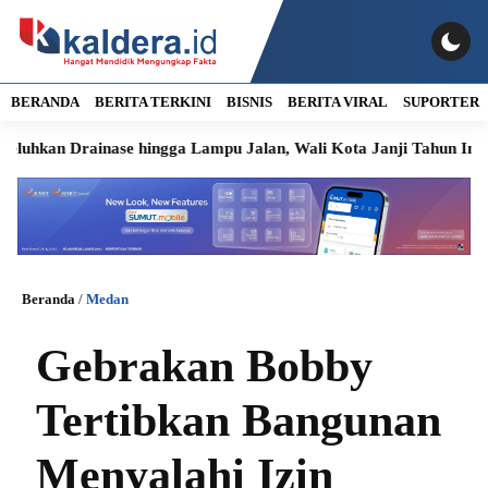
BERANDA
BERITA TERKINI
BISNIS
BERITA VIRAL
SUPORTER
Drainase hingga Lampu Jalan, Wali Kota Janji Tahun Ini Diperba
Beranda
/
Medan
Gebrakan Bobby
Tertibkan Bangunan
Menyalahi Izin