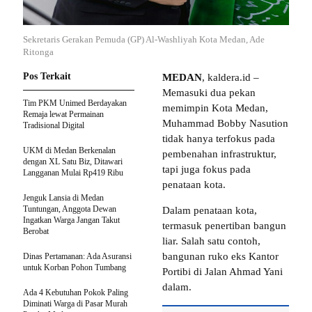
Sekretaris Gerakan Pemuda (GP) Al-Washliyah Kota Medan, Ade
Ritonga
Pos Terkait
MEDAN
, kaldera.id –
Memasuki dua pekan
Tim PKM Unimed Berdayakan
memimpin Kota Medan,
Remaja lewat Permainan
Muhammad Bobby Nasution
Tradisional Digital
tidak hanya terfokus pada
UKM di Medan Berkenalan
pembenahan infrastruktur,
dengan XL Satu Biz, Ditawari
tapi juga fokus pada
Langganan Mulai Rp419 Ribu
penataan kota.
Jenguk Lansia di Medan
Tuntungan, Anggota Dewan
Dalam penataan kota,
Ingatkan Warga Jangan Takut
termasuk penertiban bangun
Berobat
liar. Salah satu contoh,
bangunan ruko eks Kantor
Dinas Pertamanan: Ada Asuransi
untuk Korban Pohon Tumbang
Portibi di Jalan Ahmad Yani
dalam.
Ada 4 Kebutuhan Pokok Paling
Diminati Warga di Pasar Murah