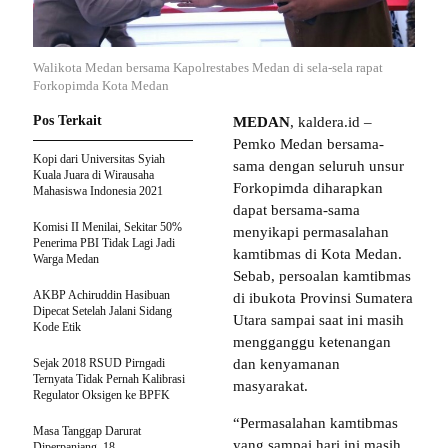
Walikota Medan bersama Kapolrestabes Medan di sela-sela rapat
Forkopimda Kota Medan
Pos Terkait
MEDAN
, kaldera.id –
Pemko Medan bersama-
Kopi dari Universitas Syiah
sama dengan seluruh unsur
Kuala Juara di Wirausaha
Forkopimda diharapkan
Mahasiswa Indonesia 2021
dapat bersama-sama
Komisi II Menilai, Sekitar 50%
menyikapi permasalahan
Penerima PBI Tidak Lagi Jadi
kamtibmas di Kota Medan.
Warga Medan
Sebab, persoalan kamtibmas
AKBP Achiruddin Hasibuan
di ibukota Provinsi Sumatera
Dipecat Setelah Jalani Sidang
Utara sampai saat ini masih
Kode Etik
mengganggu ketenangan
Sejak 2018 RSUD Pirngadi
dan kenyamanan
Ternyata Tidak Pernah Kalibrasi
masyarakat.
Regulator Oksigen ke BPFK
“Permasalahan kamtibmas
Masa Tanggap Darurat
yang sampai hari ini masih
Diperpanjang, 18