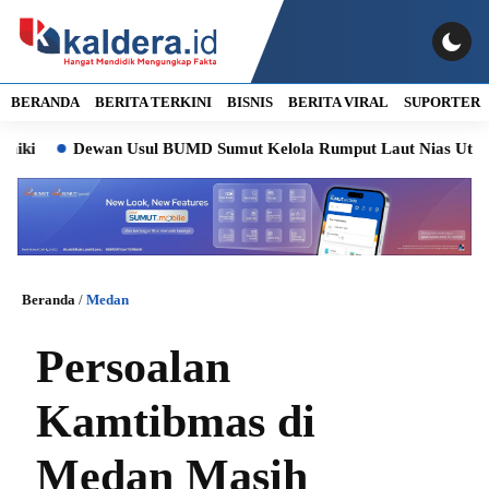
BERANDA
BERITA TERKINI
BISNIS
BERITA VIRAL
SUPORTER
Dewan Usul BUMD Sumut Kelola Rumput Laut Nias Utara dari Hulu 
Beranda
/
Medan
Persoalan
Kamtibmas di
Medan Masih