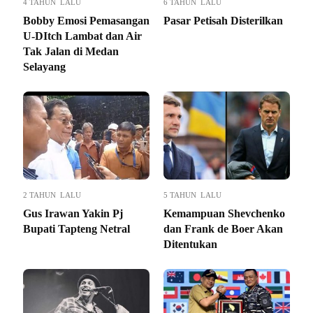
4 TAHUN LALU
6 TAHUN LALU
Bobby Emosi Pemasangan
Pasar Petisah Disterilkan
U-DItch Lambat dan Air
Tak Jalan di Medan
Selayang
2 TAHUN LALU
5 TAHUN LALU
Gus Irawan Yakin Pj
Kemampuan Shevchenko
Bupati Tapteng Netral
dan Frank de Boer Akan
Ditentukan