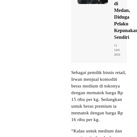
di
Medan,
Diduga
Pelaku
Keponaka
Sendiri
11
JAN
2024
Sebagai pemilik bisnis retail,
Irwan menjual komoditi
beras medium di tokonya
dengan mematok harga Rp
15 ribu per kg. Sedangkan
untuk beras premium ia
mematok dengan harga Rp
16 ribu per kg.
“Kalau untuk medium dan