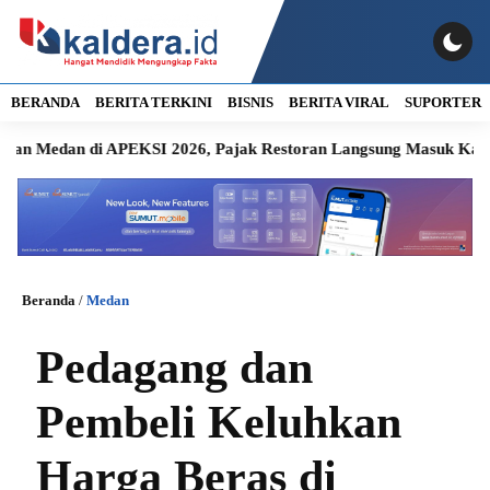
BERANDA
BERITA TERKINI
BISNIS
BERITA VIRAL
SUPORTER
dan di APEKSI 2026, Pajak Restoran Langsung Masuk Kas Daera
Beranda
/
Medan
Pedagang dan
Pembeli Keluhkan
Harga Beras di