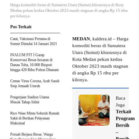
Harga komoditi beras di Sumatera Utara (Sumut) khususnya di Kota
Medan pekan kedua Oktober 2023 masih stagnan di angka Rp 15 ribu
per kilonya.
Pos Terkait
MEDAN
, kaldera.id – Harga
Catat, Vaksinasi Pertama di
Sumut Dimulai 14 Januari 2021
komoditi beras di Sumatera
Utara (Sumut) khususnya di
INALUM PJT I Garap
Kota Medan pekan kedua
Konservasi Besar-besaran di
Danau Toba, 10.000 Biopori
Oktober 2023 masih stagnan
hingga 420 Ribu Pohon Ditanam
di angka Rp 15 ribu per
kilonya.
Cemas Virus Corona, Arab Saudi
Stop Jemaah Umrah
Pengerjaan Stadion Utama
Baca
Masuk Tahap Akhir
Juga
Terkait
Rico Waas Minta Seluruh Rumah
Program
Sakit di Berikan Pelayanan
Maksimal
Bersih
–
Pernah Berjasa Besar, Warga
Bersih