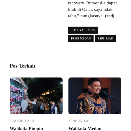
recovery. Rumor dia dapat
klub di Qatar, saya tidak
tahu,” pungkasnya.
(red)
JOSE VALENCIA
PSMS MEDAN
PSPS RIAU
Pos Terkait
2 TAHUN LALU
2 TAHUN LALU
Walikota Pimpin
Walikota Medan