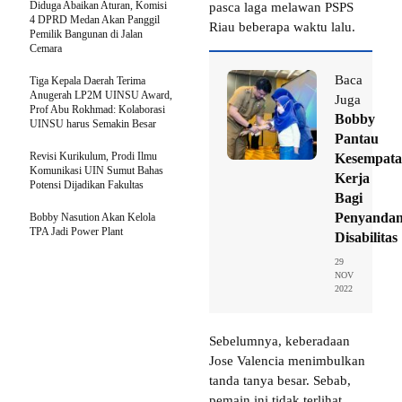
Diduga Abaikan Aturan, Komisi
pasca laga melawan PSPS
4 DPRD Medan Akan Panggil
Riau beberapa waktu lalu.
Pemilik Bangunan di Jalan
Cemara
Baca
Tiga Kepala Daerah Terima
Anugerah LP2M UINSU Award,
Juga
Prof Abu Rokhmad: Kolaborasi
Bobby
UINSU harus Semakin Besar
Pantau
Revisi Kurikulum, Prodi Ilmu
Kesempat
Komunikasi UIN Sumut Bahas
Kerja
Potensi Dijadikan Fakultas
Bagi
Penyanda
Bobby Nasution Akan Kelola
TPA Jadi Power Plant
Disabilitas
29
NOV
2022
Sebelumnya, keberadaan
Jose Valencia menimbulkan
tanda tanya besar. Sebab,
pemain ini tidak terlihat