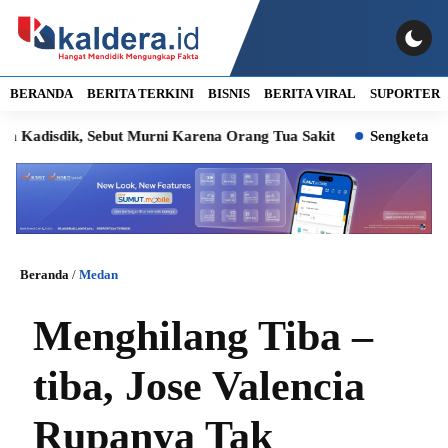
BERANDA
BERITA TERKINI
BISNIS
BERITA VIRAL
SUPORTER
dik, Sebut Murni Karena Orang Tua Sakit
Sengketa PT Indofa
Beranda
/
Medan
Menghilang Tiba –
tiba, Jose Valencia
Rupanya Tak