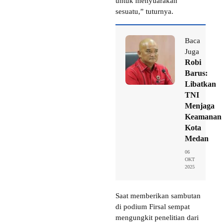
untuk menyuarakan
sesuatu,” tuturnya.
Baca
Juga
Robi
Barus:
Libatkan
TNI
Menjaga
Keamanan
Kota
Medan
06
OKT
2025
Saat memberikan sambutan
di podium Firsal sempat
mengungkit penelitian dari