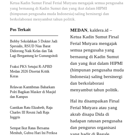
Ketua Kadin Sumut Firsal Ferial Mutyara mengajak semua pengusaha
yang bernaung di Kadin Sumut dan yang ikut dalam HIPMI
(himpunan pengusaha muda Indonesia) saling bersinergi dan
berkolaborasi menyambut tahun politik.
Pos Terkait
MEDAN
, kaldera.id –
Ketua Kadin Sumut Firsal
Bobby Sekolahkan 5 Dokter Jadi
Ferial Mutyara mengajak
Spesialis, RSUD Nias Barat
semua pengusaha yang
Didorong Naik Kelas dan Tak
Lagi Bergantung ke Gunungsitoli
bernaung di Kadin Sumut
dan yang ikut dalam HIPMI
Fraksi PKS Setujui R-APBD
(himpunan pengusaha muda
Medan 2026 Disertai Kritik
Keras
Indonesia) saling bersinergi
dan berkolaborasi
Relawan Kamtibmas Baharkam
menyambut tahun politik.
Polri Bagikan Masker di Masjid
dan Kampus
Hal itu disampaikan Firsal
Ferial Mutyara atau yang
Gantikan Ratu Elizabeth, Raja
Charles III Resmi Jadi Raja
akrab disapa Dida di
Inggris
hadapan ratusan pengusaha
dan pengurus organisasi
Sempat Ikut Ratas Bersama
Menhub, Gubsu Hari Ini Periksa
yang hadir di Regale