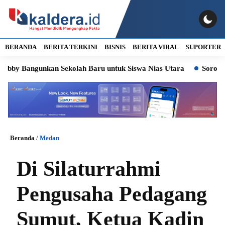
BERANDA
BERITA TERKINI
BISNIS
BERITA VIRAL
SUPORTER
ngunkan Sekolah Baru untuk Siswa Nias Utara
Soroti Kasus Lu
Beranda
/
Medan
Di Silaturrahmi
Pengusaha Pedagang
Sumut, Ketua Kadin