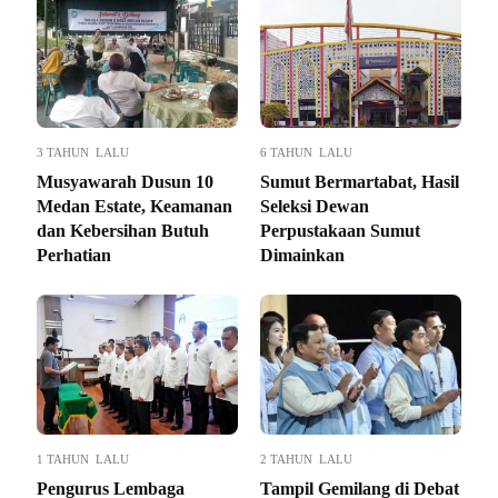
3 TAHUN LALU
6 TAHUN LALU
Musyawarah Dusun 10
Sumut Bermartabat, Hasil
Medan Estate, Keamanan
Seleksi Dewan
dan Kebersihan Butuh
Perpustakaan Sumut
Perhatian
Dimainkan
1 TAHUN LALU
2 TAHUN LALU
Pengurus Lembaga
Tampil Gemilang di Debat