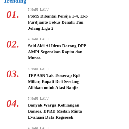
Trending
5 HARI LALU
01.
PSMS Dibantai Persija 1-4, Eko
Purdjianto Fokus Benahi Tim
Jelang Liga 2
4 HARI LALU
02.
Said Aldi Al Idrus Dorong DPP
AMPI Segerakan Rapim dan
Munas
4 HARI LALU
03.
TPP ASN Tak Terserap Rp8
Miliar, Bupati Deli Serdang
Alihkan untuk Atasi Banjir
5 HARI LALU
04.
Banyak Warga Kehilangan
Bansos, DPRD Medan Minta
Evaluasi Data Regsosek
4 HARI LALU