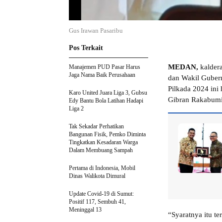
Gus Irawan Pasaribu
Pos Terkait
MEDAN,
kaldera
Manajemen PUD Pasar Harus
Jaga Nama Baik Perusahaan
dan Wakil Gubern
Pilkada 2024 ini
Karo United Juara Liga 3, Gubsu
Gibran Rakabumi
Edy Bantu Bola Latihan Hadapi
Liga 2
Tak Sekadar Perhatikan
Bangunan Fisik, Pemko Diminta
Tingkatkan Kesadaran Warga
Dalam Membuang Sampah
Pertama di Indonesia, Mobil
Dinas Walikota Dimural
Update Covid-19 di Sumut:
Positif 117, Sembuh 41,
Meninggal 13
“Syaratnya itu t