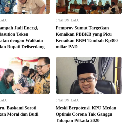
LALU
5 TAHUN LALU
Sampah Jadi Energi,
Pemprov Sumut Targetkan
asution Teken
Kenaikan PBBKB yang Picu
atan dengan Walikota
Kenaikan BBM Tambah Rp300
an Bupati Deliserdang
miliar PAD
LALU
6 TAHUN LALU
ru, Baskami Soroti
Meski Berpotensi, KPU Medan
kan Moral dan Budi
Optimis Corona Tak Ganggu
Tahapan Pilkada 2020