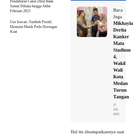
Pendaftaran Calon Dirut Bank
Sumut Dibuka hingga Akhir
Baca
Februari 2023
Juga
Gus Irawan: Tumbuh Positif,
Mikhayla
Ekonomi Masih Perlu Dorongan
Derita
Kuat
Kanker
Mata
Stadium
4,
Wakil
Wali
Kota
Medan
Turun
Tangan
27
JUL
2025
Hal itu disampaikannya saat