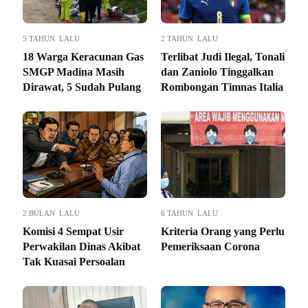
5 TAHUN LALU
2 TAHUN LALU
18 Warga Keracunan Gas
Terlibat Judi Ilegal, Tonali
SMGP Madina Masih
dan Zaniolo Tinggalkan
Dirawat, 5 Sudah Pulang
Rombongan Timnas Italia
2 BULAN LALU
6 TAHUN LALU
Komisi 4 Sempat Usir
Kriteria Orang yang Perlu
Perwakilan Dinas Akibat
Pemeriksaan Corona
Tak Kuasai Persoalan