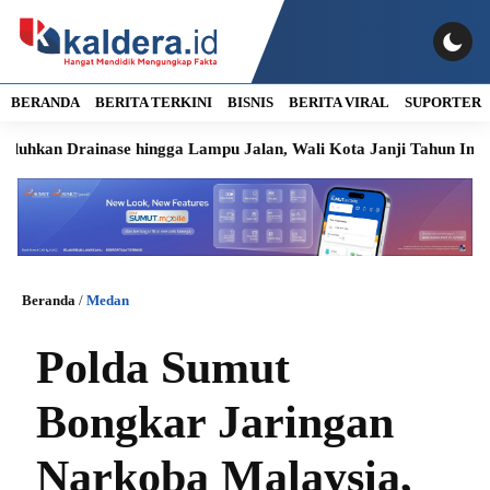
BERANDA
BERITA TERKINI
BISNIS
BERITA VIRAL
SUPORTER
rainase hingga Lampu Jalan, Wali Kota Janji Tahun Ini Diperbai
Beranda
/
Medan
Polda Sumut
Bongkar Jaringan
Narkoba Malaysia,