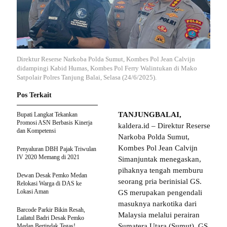
Direktur Reserse Narkoba Polda Sumut, Kombes Pol Jean Calvijn
didampingi Kabid Humas, Kombes Pol Ferry Walintukan di Mako
Satpolair Polres Tanjung Balai, Selasa (24/6/2025).
Pos Terkait
TANJUNGBALAI,
Bupati Langkat Tekankan
Promosi ASN Berbasis Kinerja
kaldera.id – Direktur Reserse
dan Kompetensi
Narkoba Polda Sumut,
Kombes Pol Jean Calvijn
Penyaluran DBH Pajak Triwulan
IV 2020 Memang di 2021
Simanjuntak menegaskan,
pihaknya tengah memburu
Dewan Desak Pemko Medan
seorang pria berinisial GS.
Relokasi Warga di DAS ke
Lokasi Aman
GS merupakan pengendali
masuknya narkotika dari
Barcode Parkir Bikin Resah,
Malaysia melalui perairan
Lailatul Badri Desak Pemko
Sumatera Utara (Sumut). GS
Medan Bertindak Tegas!