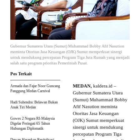
Gubernur Sumatera Utara (Sumut) Muhammad Bobby Afif Nasution
meminta Otoritas Jasa Keuangan (OJK) Sumut memperkuat sinergi
untuk mendukung percepatan Program Tiga Juta Rumah yang menjadi
salah satu program prioritas Pemerintah Pusat.
Pos Terkait
MEDAN,
kaldera.id –
Armada dan Fajar Noor Guncang
Panggung Medan Carnival
Gubernur Sumatera Utara
(Sumut) Muhammad Bobby
Hadi Suhendra: Belawan Bukan
Afif Nasution meminta
Anak Tiri Medan
Otoritas Jasa Keuangan
Gowes 2 Negara RI-Malaysia
(OJK) Sumut memperkuat
Digelar Peringati 65 Tahun
sinergi untuk mendukung
Hubungan Diplomatik
percepatan Program Tiga
Dewan Harapkan Revitalisasi