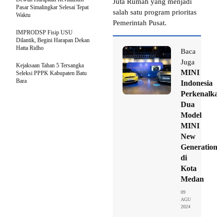
Juta Rumah yang menjadi
Pasar Simalingkar Selesai Tepat
salah satu program prioritas
Waktu
Pemerintah Pusat.
IMPRODSP Fisip USU
Dilantik, Begini Harapan Dekan
Hatta Ridho
Baca
Juga
Kejaksaan Tahan 5 Tersangka
MINI
Seleksi PPPK Kabupaten Batu
Bara
Indonesia
Perkenalk
Dua
Model
MINI
New
Generatio
di
Kota
Medan
09
AGU
2024