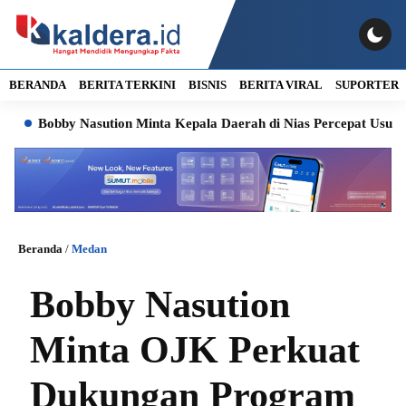
BERANDA
BERITA TERKINI
BISNIS
BERITA VIRAL
SUPORTER
obby Nasution Minta Kepala Daerah di Nias Percepat Usulan BKP 
Beranda
/
Medan
Bobby Nasution
Minta OJK Perkuat
Dukungan Program