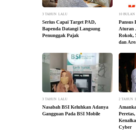
3 TAHUN LALU
10 BULAN
Serius Capai Target PAD,
Pansus
Bapenda Datangi Langsung
Aturan 
Penunggak Pajak
Rokok, 
dan Are
3 TAHUN LALU
2 TAHUN 
Nasabah BSI Keluhkan Adanya
Amankan
Gangguan Pada BSI Mobile
Peretas
Kenalka
Cyber