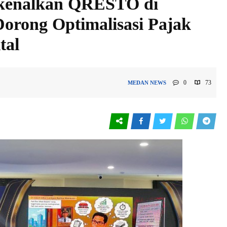
kenalkan QRESTO di
orong Optimalisasi Pajak
tal
0
73
MEDAN
NEWS