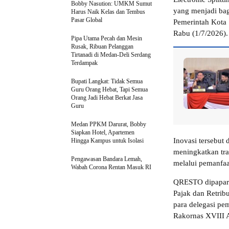
Bobby Nasution: UMKM Sumut
yang menjadi bag
Harus Naik Kelas dan Tembus
Pasar Global
Pemerintah Kota 
Rabu (1/7/2026).
Pipa Utama Pecah dan Mesin
Rusak, Ribuan Pelanggan
Tirtanadi di Medan-Deli Serdang
Terdampak
Bupati Langkat: Tidak Semua
Guru Orang Hebat, Tapi Semua
Orang Jadi Hebat Berkat Jasa
Guru
Medan PPKM Darurat, Bobby
Siapkan Hotel, Apartemen
Inovasi tersebut
Hingga Kampus untuk Isolasi
meningkatkan tran
Pengawasan Bandara Lemah,
melalui pemanfaat
Wabah Corona Rentan Masuk RI
QRESTO dipapark
Pajak dan Retrib
para delegasi pe
Rakornas XVIII 