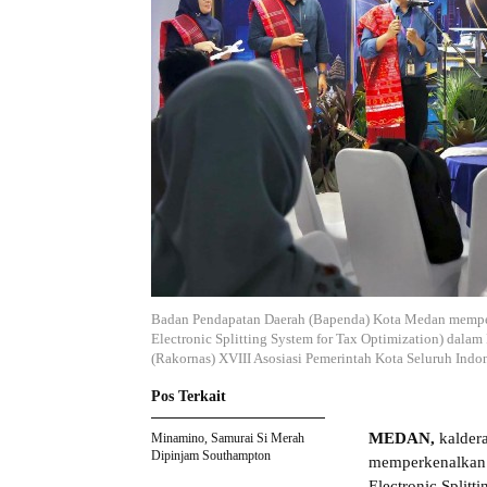
Badan Pendapatan Daerah (Bapenda) Kota Medan memper
Electronic Splitting System for Tax Optimization) dalam
(Rakornas) XVIII Asosiasi Pemerintah Kota Seluruh Indo
Pos Terkait
MEDAN,
kalder
Minamino, Samurai Si Merah
Dipinjam Southampton
memperkenalkan 
Electronic Splitt