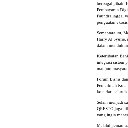
berbagai pihak. 
Pembayaran Digit
Paundralingga, y
penguatan ekosist
Sementara itu, 
Harry Al Syufie,
dalam mendukung
Keterlibatan Bank
integrasi sistem
maupun masyarak
Forum Bisnis da
Pemerintah Kota
kota dari seluruh
Selain menjadi s
QRESTO juga diha
yang ingin menera
Melalui pemanfaa