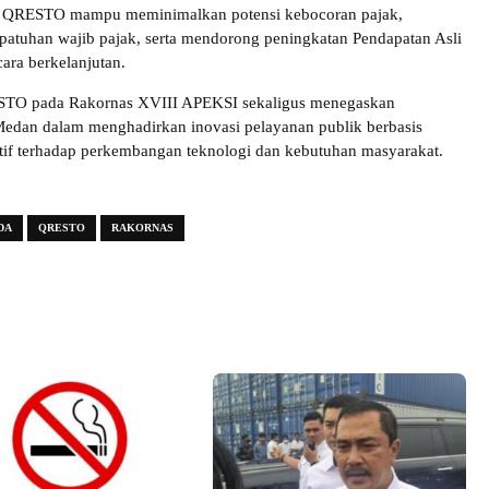
s QRESTO mampu meminimalkan potensi kebocoran pajak,
atuhan wajib pajak, serta mendorong peningkatan Pendapatan Asli
ara berkelanjutan.
TO pada Rakornas XVIII APEKSI sekaligus menegaskan
edan dalam menghadirkan inovasi pelayanan publik berbasis
ptif terhadap perkembangan teknologi dan kebutuhan masyarakat.
DA
QRESTO
RAKORNAS