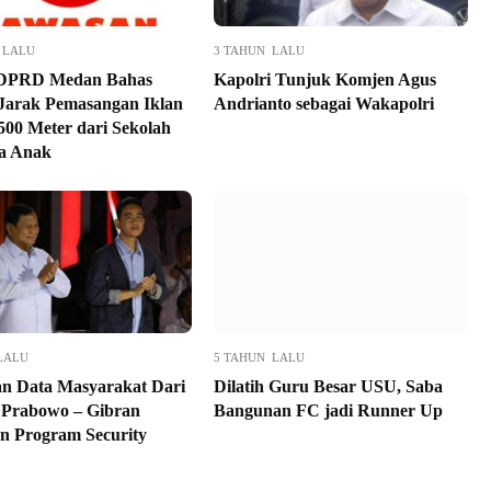
 LALU
3 TAHUN LALU
 DPRD Medan Bahas
Kapolri Tunjuk Komjen Agus
Jarak Pemasangan Iklan
Andrianto sebagai Wakapolri
500 Meter dari Sekolah
a Anak
LALU
5 TAHUN LALU
 Data Masyarakat Dari
Dilatih Guru Besar USU, Saba
, Prabowo – Gibran
Bangunan FC jadi Runner Up
n Program Security