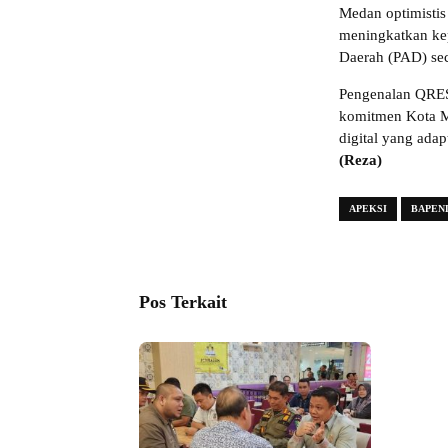
Medan optimisti
meningkatkan kep
Daerah (PAD) sec
Pengenalan QRES
komitmen Kota M
digital yang ada
(Reza)
APEKSI
BAPEN
Pos Terkait