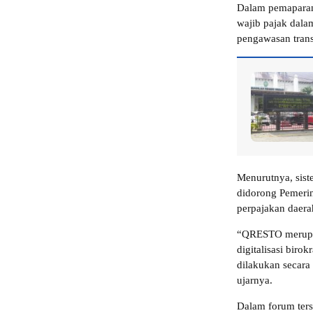
Dalam pemapara
wajib pajak dal
pengawasan transa
Menurutnya, siste
didorong Pemerin
perpajakan daera
“QRESTO merupa
digitalisasi biro
dilakukan secara 
ujarnya.
Dalam forum ter