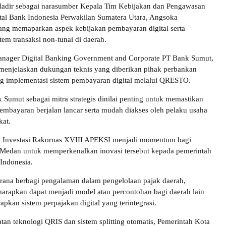
Hadir sebagai narasumber Kepala Tim Kebijakan dan Pengawasan
al Bank Indonesia Perwakilan Sumatera Utara, Angsoka
ang memaparkan aspek kebijakan pembayaran digital serta
em transaksi non-tunai di daerah.
Manager Digital Banking Government and Corporate PT Bank Sumut,
 menjelaskan dukungan teknis yang diberikan pihak perbankan
 implementasi sistem pembayaran digital melalui QRESTO.
 Sumut sebagai mitra strategis dinilai penting untuk memastikan
 pembayaran berjalan lancar serta mudah diakses oleh pelaku usaha
at.
n Investasi Rakornas XVIII APEKSI menjadi momentum bagi
 Medan untuk memperkenalkan inovasi tersebut kepada pemerintah
 Indonesia.
arana berbagi pengalaman dalam pengelolaan pajak daerah,
rapkan dapat menjadi model atau percontohan bagi daerah lain
pkan sistem perpajakan digital yang terintegrasi.
tan teknologi QRIS dan sistem splitting otomatis, Pemerintah Kota