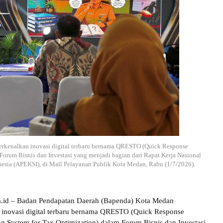
kenalkan inovasi digital terbaru bernama QRESTO (Quick Response
 Forum Bisnis dan Investasi yang menjadi bagian dari Rapat Kerja Nasional
nesia (APEKSI), di Mall Pelayanan Publik Kota Medan, Rabu (1/7/2026).
a.id – Badan Pendapatan Daerah (Bapenda) Kota Medan
inovasi digital terbaru bernama QRESTO (Quick Response
ing System for Tax Optimization) dalam Forum Bisnis dan Investasi