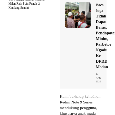
Milan Raih Poin Penuh di
Baca
Kandang Sendiri
Juga
Tidak
Dapat
Beras,
Pendapata
Minim,
Parbetor
Ngadu
Ke
DPRD
Medan
13
APR
2020
Kami berharap kehadiran
Redmi Note 9 Series
mendukung pengguna,
khususnya anak muda