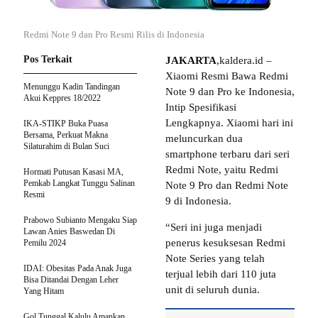
Redmi Note 9 dan Pro Resmi Rilis di Indonesia
Pos Terkait
JAKARTA
,kaldera.id –
Xiaomi Resmi Bawa Redmi
Menunggu Kadin Tandingan
Note 9 dan Pro ke Indonesia,
Akui Keppres 18/2022
Intip Spesifikasi
Lengkapnya. Xiaomi hari ini
IKA-STIKP Buka Puasa
Bersama, Perkuat Makna
meluncurkan dua
Silaturahim di Bulan Suci
smartphone terbaru dari seri
Redmi Note, yaitu Redmi
Hormati Putusan Kasasi MA,
Pemkab Langkat Tunggu Salinan
Note 9 Pro dan Redmi Note
Resmi
9 di Indonesia.
Prabowo Subianto Mengaku Siap
“Seri ini juga menjadi
Lawan Anies Baswedan Di
penerus kesuksesan Redmi
Pemilu 2024
Note Series yang telah
IDAI: Obesitas Pada Anak Juga
terjual lebih dari 110 juta
Bisa Ditandai Dengan Leher
unit di seluruh dunia.
Yang Hitam
Gol Tunggal Kalulu Amankan