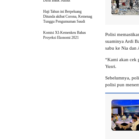
Dirut Bank Sumut
Haji Tahun ini Berpeluang
Ditunda akibat Corona, Kemenag
Tunggu Pengumuman Saudi
Komisi XI-Kemenkeu Bahas
Polisi memastik
Proyeksi Ekonomi 2021
suaminya Ardi Ba
sabu ke Nia dan 
“Kami akan cek 
Yusri.
Sebelumnya, poli
polisi pun menem