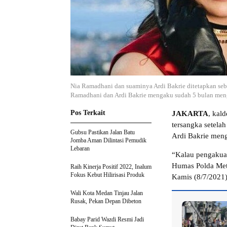
Nia ​Ramadhani dan suaminya Ardi Bakrie ditetapkan seb
Ramadhani dan Ardi Bakrie mengaku sudah 5 bulan men
Pos Terkait
JAKARTA
, kal
tersangka setela
Gubsu Pastikan Jalan Batu
Ardi Bakrie men
Jomba Aman Dilintasi Pemudik
Lebaran
“Kalau pengakuan
Humas Polda Metr
Raih Kinerja Positif 2022, Inalum
Fokus Kebut Hilirisasi Produk
Kamis (8/7/2021)
Wali Kota Medan Tinjau Jalan
Rusak, Pekan Depan Dibeton
Babay Parid Wazdi Resmi Jadi