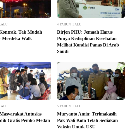
LALU
4 TAHUN LALU
 Kontrak, Tak Mudah
Dirjen PHU: Jemaah Harus
r Merdeka Walk
Punya Kedisplinan Kesehatan
Melihat Kondisi Panas Di Arab
Saudi
LALU
5 TAHUN LALU
Masyarakat Antusias
Muryanto Amin: Terimakasih
dik Gratis Pemko Medan
Pak Wali Kota Telah Sediakan
Vaksin Untuk USU