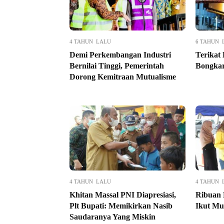
4 TAHUN LALU
6 TAHUN 
Demi Perkembangan Industri
Terikat
Bernilai Tinggi, Pemerintah
Bongka
Dorong Kemitraan Mutualisme
4 TAHUN LALU
4 TAHUN 
Khitan Massal PNI Diapresiasi,
Ribuan 
Plt Bupati: Memikirkan Nasib
Ikut Mu
Saudaranya Yang Miskin