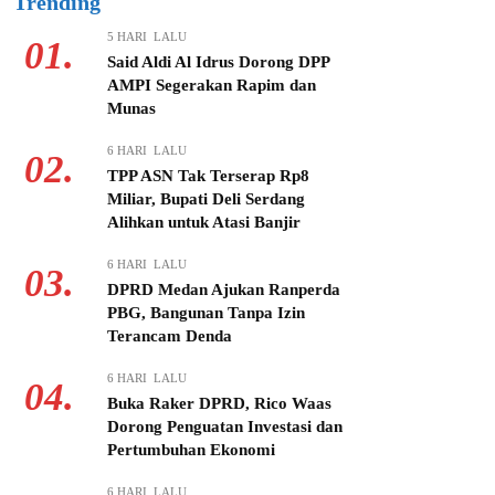
Trending
5 HARI LALU
01.
Said Aldi Al Idrus Dorong DPP
AMPI Segerakan Rapim dan
Munas
6 HARI LALU
02.
TPP ASN Tak Terserap Rp8
Miliar, Bupati Deli Serdang
Alihkan untuk Atasi Banjir
6 HARI LALU
03.
DPRD Medan Ajukan Ranperda
PBG, Bangunan Tanpa Izin
Terancam Denda
6 HARI LALU
04.
Buka Raker DPRD, Rico Waas
Dorong Penguatan Investasi dan
Pertumbuhan Ekonomi
6 HARI LALU