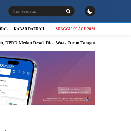
RIAL
KABAR DAERAH
MINGGU, 09 AGU 2026
 Medan Desak Rico Waas Turun Tangan
Jalan Sicanang Mangkr