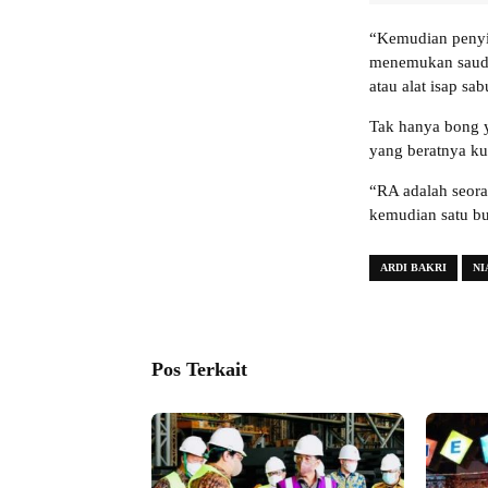
“Kemudian penyi
menemukan sauda
atau alat isap sa
Tak hanya bong y
yang beratnya ku
“RA adalah seoran
kemudian satu bu
ARDI BAKRI
NI
Pos Terkait