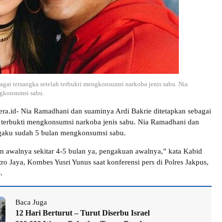
agai tersangka setelah terbukti mengkonsumsi narkoba jenis sabu. Nia
gkonsumsi sabu.
dera.id- Nia Ramadhani dan suaminya Ardi Bakrie ditetapkan sebagai
h terbukti mengkonsumsi narkoba jenis sabu. Nia Ramadhani dan
gaku sudah 5 bulan mengkonsumsi sabu.
 awalnya sekitar 4-5 bulan ya, pengakuan awalnya,” kata Kabid
o Jaya, Kombes Yusri Yunus saat konferensi pers di Polres Jakpus,
.
Baca Juga
12 Hari Berturut – Turut Diserbu Israel