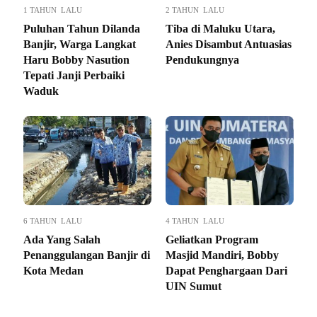
1 TAHUN LALU
2 TAHUN LALU
Puluhan Tahun Dilanda
Tiba di Maluku Utara,
Banjir, Warga Langkat
Anies Disambut Antuasias
Haru Bobby Nasution
Pendukungnya
Tepati Janji Perbaiki
Waduk
6 TAHUN LALU
4 TAHUN LALU
Ada Yang Salah
Geliatkan Program
Penanggulangan Banjir di
Masjid Mandiri, Bobby
Kota Medan
Dapat Penghargaan Dari
UIN Sumut