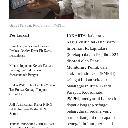
Gandi Parapat, Koordinator PMPHI,
Pos Terkait
JAKARTA, kaldera.id –
Kasus kisruh terkait Sistem
Lihat Banyak Siswa Abaikan
Informasi Rekapitulasi
Prokes, Bobby Tegur Plt Kadis
(Sirekap) dalam Pemilu 2024
Pendidikan
disoroti oleh Pusat
Menko Ingatkan Kepala Daerah
Monitoring Politik dan
Pentingnya Sinkronisasi
Hukum Indonesia (PMPHI)
Swasembada Pangan
sebagai bukan sekadar
Fraksi PAN Sebut Pemko Medan
pelanggaran rutin. Gandi
Tak Punya Konsep Tangani
Parapat, Koordinator
Covid-19
PMPHI, menyoroti bahwa ini
Jadi Tuan Rumah Rakor PTKN
dapat dianggap sebagai
BLU, Ini Kata Rektor UIN
pelanggaran pidana yang
Sumut
harus ditangani oleh aparat
penegak hukum, termasuk
Timnas Indonesia Gugur di Piala