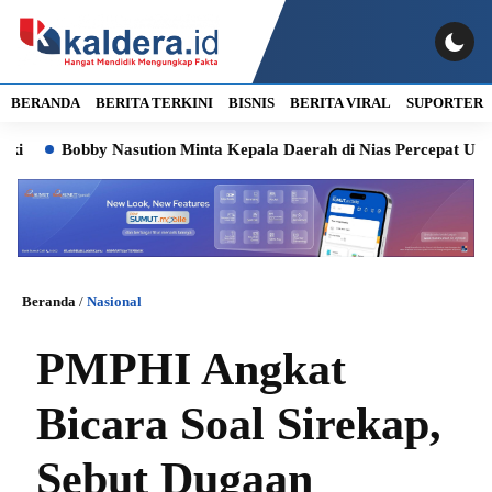
BERANDA
BERITA TERKINI
BISNIS
BERITA VIRAL
SUPORTER
Bobby Nasution Minta Kepala Daerah di Nias Percepat Usulan B
Beranda
/
Nasional
PMPHI Angkat
Bicara Soal Sirekap,
Sebut Dugaan