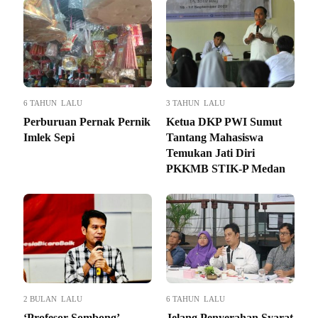
6 TAHUN LALU
3 TAHUN LALU
Perburuan Pernak Pernik
Ketua DKP PWI Sumut
Imlek Sepi
Tantang Mahasiswa
Temukan Jati Diri
PKKMB STIK-P Medan
2 BULAN LALU
6 TAHUN LALU
‘Profesor Sombong’
Jelang Penyerahan Syarat