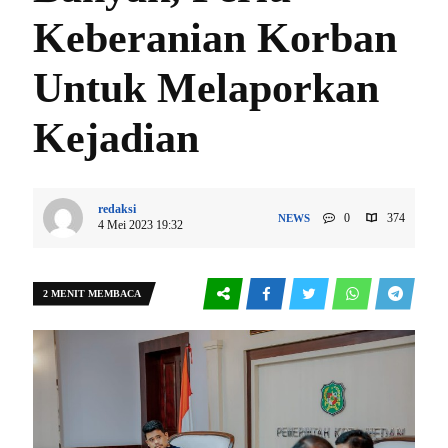
Keberanian Korban
Untuk Melaporkan
Kejadian
redaksi
0
374
NEWS
4 Mei 2023 19:32
2 MENIT MEMBACA