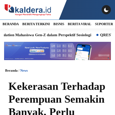
BERANDA
BERITA TERKINI
BISNIS
BERITA VIRAL
SUPORTER
Mahasiswa Gen-Z dalam Perspektif Sosiologi
QRESTO Jadi An
Beranda
/
News
Kekerasan Terhadap
Perempuan Semakin
Banyak, Perlu