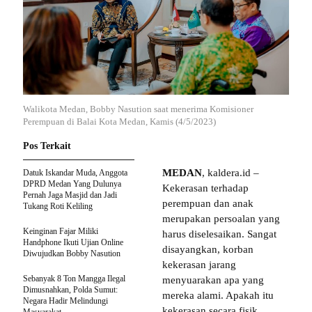
Walikota Medan, Bobby Nasution saat menerima Komisioner
Perempuan di Balai Kota Medan, Kamis (4/5/2023)
Pos Terkait
MEDAN
, kaldera.id –
Datuk Iskandar Muda, Anggota
DPRD Medan Yang Dulunya
Kekerasan terhadap
Pernah Jaga Masjid dan Jadi
perempuan dan anak
Tukang Roti Keliling
merupakan persoalan yang
Keinginan Fajar Miliki
harus diselesaikan. Sangat
Handphone Ikuti Ujian Online
disayangkan, korban
Diwujudkan Bobby Nasution
kekerasan jarang
Sebanyak 8 Ton Mangga Ilegal
menyuarakan apa yang
Dimusnahkan, Polda Sumut:
mereka alami. Apakah itu
Negara Hadir Melindungi
kekerasan secara fisik,
Masyarakat