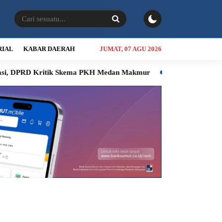
RIAL
KABAR DAERAH
JUMAT, 07 AGU 2026
DPRD Kritik Skema PKH Medan Makmur
PUD Pembangunan Terp