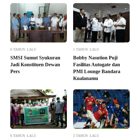
6 TAHUN LALU
1 TAHUN LALU
SMSI Sumut Syukuran
Bobby Nasution Puji
Jadi Konstituen Dewan
Fasilitas Autogate dan
Pers
PMI Lounge Bandara
Kualanamu
6 TAHUN LALU
5 TAHUN LALU