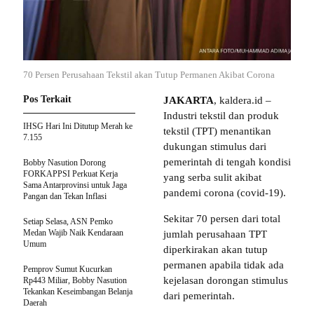
70 Persen Perusahaan Tekstil akan Tutup Permanen Akibat Corona
Pos Terkait
JAKARTA
, kaldera.id –
Industri tekstil dan produk
IHSG Hari Ini Ditutup Merah ke
tekstil (TPT) menantikan
7.155
dukungan stimulus dari
pemerintah di tengah kondisi
Bobby Nasution Dorong
FORKAPPSI Perkuat Kerja
yang serba sulit akibat
Sama Antarprovinsi untuk Jaga
pandemi corona (covid-19).
Pangan dan Tekan Inflasi
Sekitar 70 persen dari total
Setiap Selasa, ASN Pemko
Medan Wajib Naik Kendaraan
jumlah perusahaan TPT
Umum
diperkirakan akan tutup
permanen apabila tidak ada
Pemprov Sumut Kucurkan
kejelasan dorongan stimulus
Rp443 Miliar, Bobby Nasution
Tekankan Keseimbangan Belanja
dari pemerintah.
Daerah