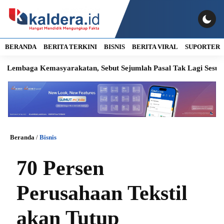
BERANDA
BERITA TERKINI
BISNIS
BERITA VIRAL
SUPORTER
 Kemasyarakatan, Sebut Sejumlah Pasal Tak Lagi Sesuai Aturan Na
Beranda
/
Bisnis
70 Persen
Perusahaan Tekstil
akan Tutup