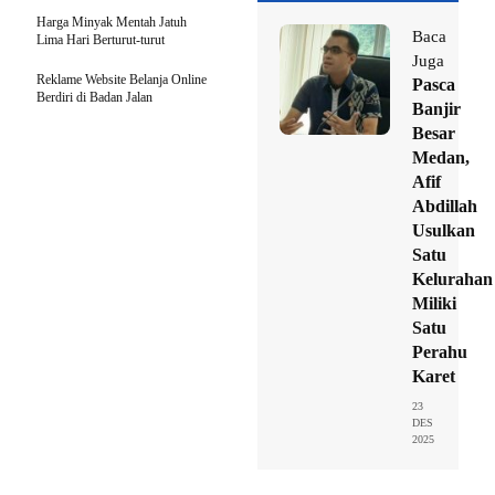
Harga Minyak Mentah Jatuh
Baca
Lima Hari Berturut-turut
Juga
Reklame Website Belanja Online
Pasca
Berdiri di Badan Jalan
Banjir
Besar
Medan,
Afif
Abdillah
Usulkan
Satu
Kelurahan
Miliki
Satu
Perahu
Karet
23
DES
2025