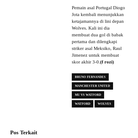
Pemain asal Portugal Diogo
Jota kembali menunjukkan
ketajamannya di lini depan
Wolves. Kali ini dia
membuat dua gol di babak
pertama dan dilengkapi
striker asal Meksiko, Raul
Jimenez untuk membuat
skor akhir 3-0.
(f rozi)
BRUNO FERNANDES
MANCHESTER UNITED
MU VS WATFORD
WATFORD
WOLVES
Pos Terkait