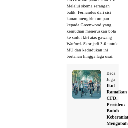
Melalui skema serangan
balik, Fernandes dari sisi
kanan mengirim umpan
kepada Greenwood yang
kemudian meneruskan bola
ke sudut kiri atas gawang
Watford. Skor jadi 3-0 untuk
MU dan kedudukan ini
bertahan hingga laga usai.
Baca
Juga
Ikut
Ramaikan
CFD,
Presiden:
Butuh
Keberania
Mengubah