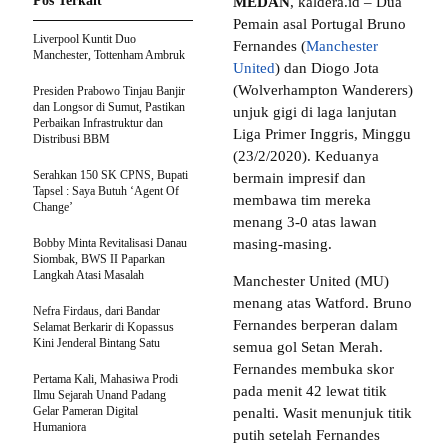
Pos Terkait
MEDAN
, kaldera.id – Dua
Pemain asal Portugal Bruno
Liverpool Kuntit Duo
Fernandes (
Manchester
Manchester, Tottenham Ambruk
United
) dan Diogo Jota
(Wolverhampton Wanderers)
Presiden Prabowo Tinjau Banjir
dan Longsor di Sumut, Pastikan
unjuk gigi di laga lanjutan
Perbaikan Infrastruktur dan
Liga Primer Inggris, Minggu
Distribusi BBM
(23/2/2020). Keduanya
Serahkan 150 SK CPNS, Bupati
bermain impresif dan
Tapsel : Saya Butuh ‘Agent Of
membawa tim mereka
Change’
menang 3-0 atas lawan
Bobby Minta Revitalisasi Danau
masing-masing.
Siombak, BWS II Paparkan
Langkah Atasi Masalah
Manchester United (MU)
menang atas Watford. Bruno
Nefra Firdaus, dari Bandar
Fernandes berperan dalam
Selamat Berkarir di Kopassus
Kini Jenderal Bintang Satu
semua gol Setan Merah.
Fernandes membuka skor
Pertama Kali, Mahasiwa Prodi
pada menit 42 lewat titik
Ilmu Sejarah Unand Padang
Gelar Pameran Digital
penalti. Wasit menunjuk titik
Humaniora
putih setelah Fernandes