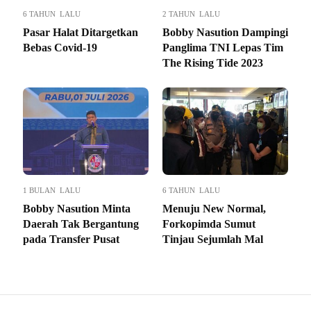
6 TAHUN LALU
2 TAHUN LALU
Pasar Halat Ditargetkan
Bobby Nasution Dampingi
Bebas Covid-19
Panglima TNI Lepas Tim
The Rising Tide 2023
1 BULAN LALU
6 TAHUN LALU
Bobby Nasution Minta
Menuju New Normal,
Daerah Tak Bergantung
Forkopimda Sumut
pada Transfer Pusat
Tinjau Sejumlah Mal