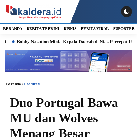
BERANDA
BERITA TERKINI
BISNIS
BERITA VIRAL
SUPORTER
Bobby Nasution Minta Kepala Daerah di Nias Percepat Usulan BK
Beranda
/
Featured
Duo Portugal Bawa
MU dan Wolves
Menang Besar