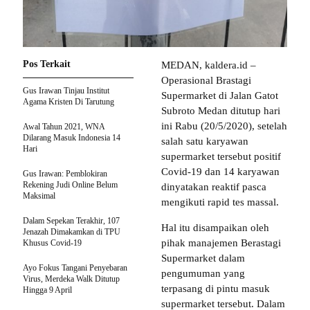
Pos Terkait
MEDAN, kaldera.id –
Operasional Brastagi
Gus Irawan Tinjau Institut
Supermarket di Jalan Gatot
Agama Kristen Di Tarutung
Subroto Medan ditutup hari
ini Rabu (20/5/2020), setelah
Awal Tahun 2021, WNA
Dilarang Masuk Indonesia 14
salah satu karyawan
Hari
supermarket tersebut positif
Covid-19 dan 14 karyawan
Gus Irawan: Pemblokiran
Rekening Judi Online Belum
dinyatakan reaktif pasca
Maksimal
mengikuti rapid tes massal.
Dalam Sepekan Terakhir, 107
Hal itu disampaikan oleh
Jenazah Dimakamkan di TPU
pihak manajemen Berastagi
Khusus Covid-19
Supermarket dalam
Ayo Fokus Tangani Penyebaran
pengumuman yang
Virus, Merdeka Walk Ditutup
terpasang di pintu masuk
Hingga 9 April
supermarket tersebut. Dalam