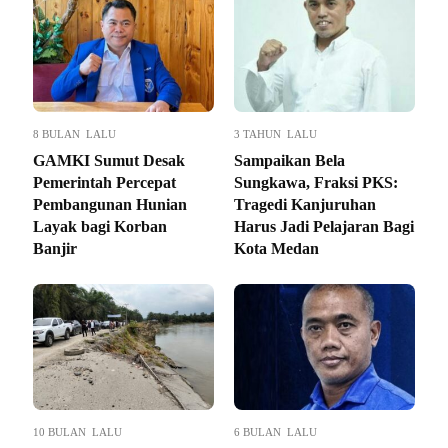
8 BULAN LALU
3 TAHUN LALU
GAMKI Sumut Desak
Sampaikan Bela
Pemerintah Percepat
Sungkawa, Fraksi PKS:
Pembangunan Hunian
Tragedi Kanjuruhan
Layak bagi Korban
Harus Jadi Pelajaran Bagi
Banjir
Kota Medan
10 BULAN LALU
6 BULAN LALU