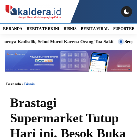
BERANDA
BERITA TERKINI
BISNIS
BERITA VIRAL
SUPORTER
 Kadisdik, Sebut Murni Karena Orang Tua Sakit
Sengketa PT
Beranda
/
Bisnis
Brastagi
Supermarket Tutup
Hari ini, Besok Buka