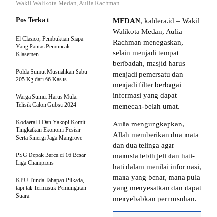
Wakil Walikota Medan, Aulia Rachman
Pos Terkait
MEDAN
, kaldera.id – Wakil
Walikota Medan, Aulia
El Clasico, Pembuktian Siapa
Rachman menegaskan,
Yang Pantas Pemuncak
selain menjadi tempat
Klasemen
beribadah, masjid harus
Polda Sumut Musnahkan Sabu
menjadi pemersatu dan
205 Kg dari 66 Kasus
menjadi filter berbagai
informasi yang dapat
Warga Sumut Harus Mulai
Telisik Calon Gubsu 2024
memecah-belah umat.
Kodaeral I Dan Yakopi Komit
Aulia mengungkapkan,
Tingkatkan Ekonomi Pesisir
Allah memberikan dua mata
Serta Sinergi Jaga Mangrove
dan dua telinga agar
PSG Depak Barca di 16 Besar
manusia lebih jeli dan hati-
Liga Champions
hati dalam menilai informasi,
mana yang benar, mana pula
KPU Tunda Tahapan Pilkada,
yang menyesatkan dan dapat
tapi tak Termasuk Pemungutan
Suara
menyebabkan permusuhan.