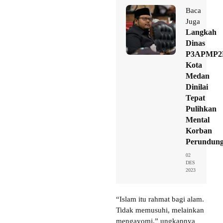
Baca
Juga
Langkah
Dinas
P3APMP2
Kota
Medan
Dinilai
Tepat
Pulihkan
Mental
Korban
Perundun
02
DES
2023
“Islam itu rahmat bagi alam.
Tidak memusuhi, melainkan
mengayomi,” ungkapnya