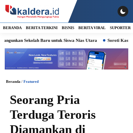
BERANDA
BERITA TERKINI
BISNIS
BERITA VIRAL
SUPORTER
kan Sekolah Baru untuk Siswa Nias Utara
Soroti Kasus Lurah 
Beranda
/
Featured
Seorang Pria
Terduga Teroris
Diamankan di