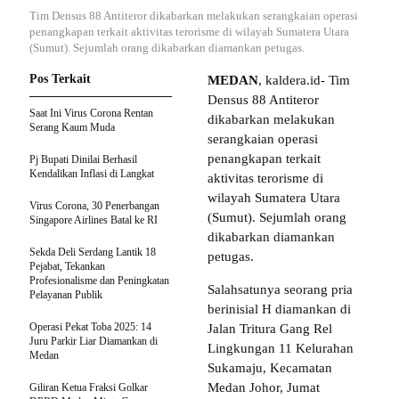
Tim Densus 88 Antiteror dikabarkan melakukan serangkaian operasi
penangkapan terkait aktivitas terorisme di wilayah Sumatera Utara
(Sumut). Sejumlah orang dikabarkan diamankan petugas.
Pos Terkait
MEDAN
, kaldera.id- Tim
Densus 88 Antiteror
Saat Ini Virus Corona Rentan
dikabarkan melakukan
Serang Kaum Muda
serangkaian operasi
penangkapan terkait
Pj Bupati Dinilai Berhasil
Kendalikan Inflasi di Langkat
aktivitas terorisme di
wilayah Sumatera Utara
Virus Corona, 30 Penerbangan
(Sumut). Sejumlah orang
Singapore Airlines Batal ke RI
dikabarkan diamankan
Sekda Deli Serdang Lantik 18
petugas.
Pejabat, Tekankan
Profesionalisme dan Peningkatan
Salahsatunya seorang pria
Pelayanan Publik
berinisial H diamankan di
Operasi Pekat Toba 2025: 14
Jalan Tritura Gang Rel
Juru Parkir Liar Diamankan di
Lingkungan 11 Kelurahan
Medan
Sukamaju, Kecamatan
Medan Johor, Jumat
Giliran Ketua Fraksi Golkar