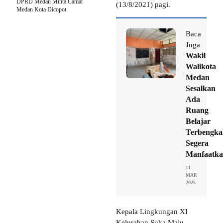
DPRD Medan Minta Camat
(13/8/2021) pagi.
Medan Kota Dicopot
Baca
Juga
Wakil
Walikota
Medan
Sesalkan
Ada
Ruang
Belajar
Terbengkal
Segera
Manfaatk
11
MAR
2025
Kepala Lingkungan XI
Kelurahan Suka Maju