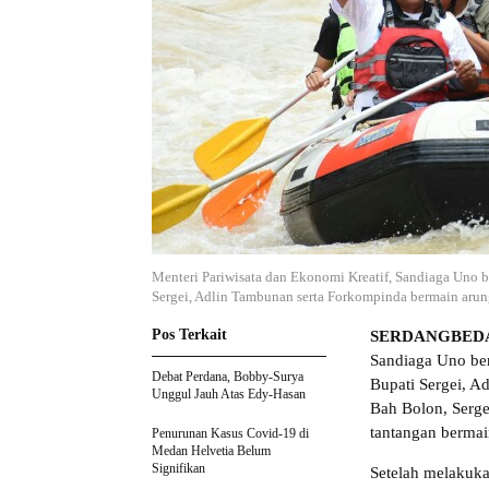
Menteri Pariwisata dan Ekonomi Kreatif, Sandiaga Uno 
Sergei, Adlin Tambunan serta Forkompinda bermain arun
Pos Terkait
SERDANGBED
Sandiaga Uno ber
Debat Perdana, Bobby-Surya
Bupati Sergei, A
Unggul Jauh Atas Edy-Hasan
Bah Bolon, Serge
tantangan bermain
Penurunan Kasus Covid-19 di
Medan Helvetia Belum
Signifikan
Setelah melakuka