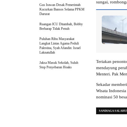
sungai, rombonga
Gus Irawan Desak Pemerintah
Kucurkan Bansos Selama PPKM
Darurat
Ruangan ICU Ditambah, Bobby
Berharap Tidak Penuh
Puluhan Ribu Masyarakat
Langkat Lintas Agama Peduli
Palestina, Syah Afandin: Israel
Laknatullah
Teriakan penonto
Jaksa Masuk Sekolah, Suluh
Stop Penyebaran Hoaks
mendayung perahu
Menteri. Pak Ment
Sekadar memberi
Wisata Indonesi
nominasi 50 besa
SANDIAGA SALAHU