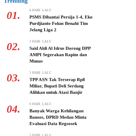
Trending
6 HARI LALU
01.
PSMS Dibantai Persija 1-4, Eko
Purdjianto Fokus Benahi Tim
Jelang Liga 2
5 HARI LALU
02.
Said Aldi Al Idrus Dorong DPP
AMPI Segerakan Rapim dan
Munas
5 HARI LALU
03.
TPP ASN Tak Terserap Rp8
Miliar, Bupati Deli Serdang
Alihkan untuk Atasi Banjir
6 HARI LALU
04.
Banyak Warga Kehilangan
Bansos, DPRD Medan Minta
Evaluasi Data Regsosek
5 HARI LALU