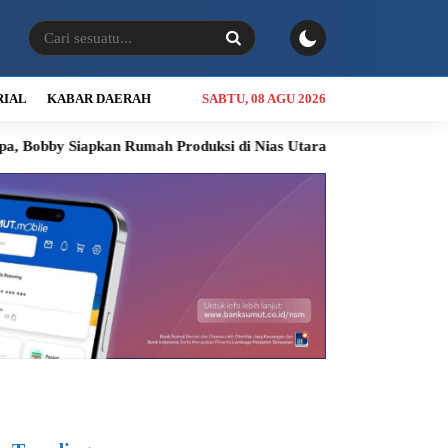
RIAL
KABAR DAERAH
SABTU, 08 AGU 2026
iapkan Rumah Produksi di Nias Utara
INALUM Siapkan Program