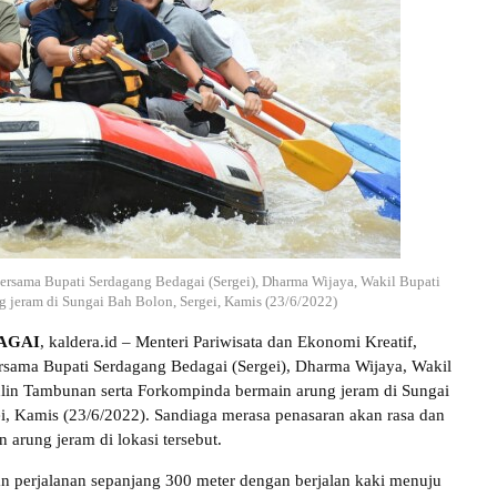
bersama Bupati Serdagang Bedagai (Sergei), Dharma Wijaya, Wakil Bupati
g jeram di Sungai Bah Bolon, Sergei, Kamis (23/6/2022)
AGAI
, kaldera.id – Menteri Pariwisata dan Ekonomi Kreatif,
sama Bupati Serdagang Bedagai (Sergei), Dharma Wijaya, Wakil
dlin Tambunan serta Forkompinda bermain arung jeram di Sungai
i, Kamis (23/6/2022). Sandiaga merasa penasaran akan rasa dan
 arung jeram di lokasi tersebut.
n perjalanan sepanjang 300 meter dengan berjalan kaki menuju