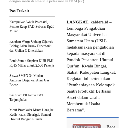
dengan santri di sela-sela pelaksanaan PKM.(ist)
Pos Terkait
LANGKAT
, kaldera.id –
Kumpulkan Wajib Potensial,
Pemko Raup PAD Sebesar Rp26
Lembaga Pengabdian
Miliar
Masyarakat Universitas
Sumatera Utara (USU)
Keluhan Warga Galang Dijawab
Bobby, Jalan Rusak Diperbaiki
melaksanakan pengabdian
dan Galian C Ditertibkan
kepada masyarakat di
Pondok Pesantren Ulumul
Bank Sumut Siapkan KUR PMI
Rp15 Miliar untuk 2.500 Pekerja
Qur’an, Kwala Bingai,
Stabat, Kabupaten Langkat.
Siswa SMPN 34 Medan
Kegiatan ini bertemakan
Antusias Diajarkan Atasi Gas
“Pemberdayaan Kelompok
Bocor
Santri Produktif Berbasis
Saufi jadi Plt Ketua PWI
Asset dalam Usaha
Tanjungbalai
Membentuk Usaha
Bersama”.
Motif Protokoler Minta Uang ke
Kadis-kadis Dicurigai, Samsul
Disebut Bangun Rumah
Baca