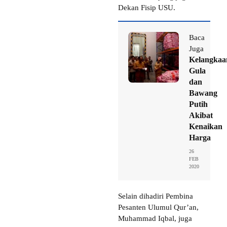
Dekan Fisip USU.
Baca
Juga
Kelangkaa
Gula
dan
Bawang
Putih
Akibat
Kenaikan
Harga
26
FEB
2020
Selain dihadiri Pembina
Pesanten Ulumul Qur’an,
Muhammad Iqbal, juga