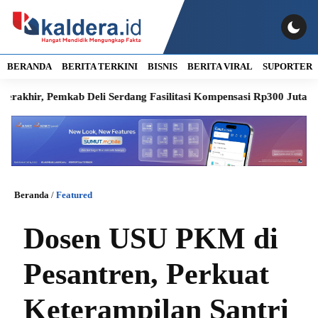
BERANDA
BERITA TERKINI
BISNIS
BERITA VIRAL
SUPORTER
r, Pemkab Deli Serdang Fasilitasi Kompensasi Rp300 Juta
RSUD
Beranda
/
Featured
Dosen USU PKM di
Pesantren, Perkuat
Keterampilan Santri