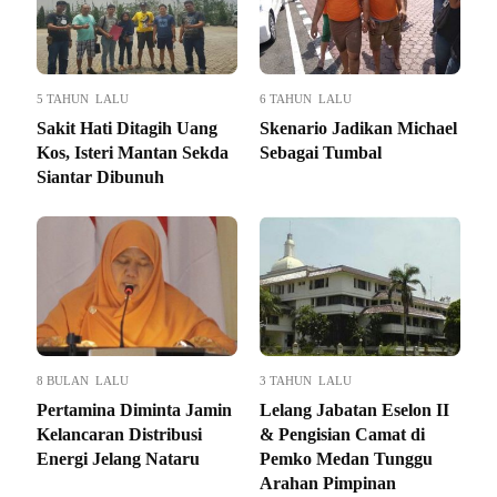
5 TAHUN LALU
6 TAHUN LALU
Sakit Hati Ditagih Uang
Skenario Jadikan Michael
Kos, Isteri Mantan Sekda
Sebagai Tumbal
Siantar Dibunuh
8 BULAN LALU
3 TAHUN LALU
Pertamina Diminta Jamin
Lelang Jabatan Eselon II
Kelancaran Distribusi
& Pengisian Camat di
Energi Jelang Nataru
Pemko Medan Tunggu
Arahan Pimpinan