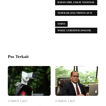
BADAN AMIL ZAKAT NASIONAL
(BAZNAS)
SEDEKAH (ZIS) TRIWULAN II
2025
SURYA
WAKIL GUBERNUR (WAGUB)
SUMATERA UTARA (SUMUT)
Pos Terkait
3 TAHUN LALU
4 TAHUN LALU