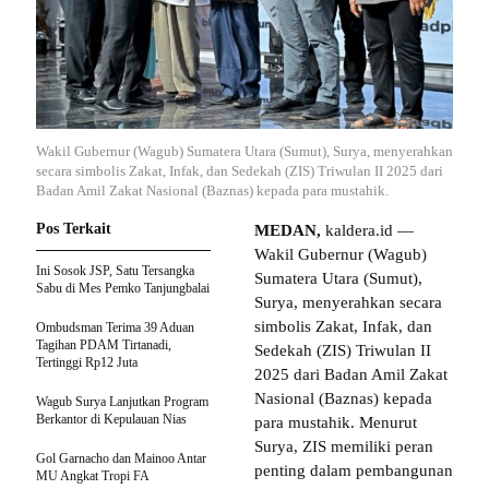
Wakil Gubernur (Wagub) Sumatera Utara (Sumut), Surya, menyerahkan
secara simbolis Zakat, Infak, dan Sedekah (ZIS) Triwulan II 2025 dari
Badan Amil Zakat Nasional (Baznas) kepada para mustahik.
Pos Terkait
MEDAN,
kaldera.id —
Wakil Gubernur (Wagub)
Ini Sosok JSP, Satu Tersangka
Sumatera Utara (Sumut),
Sabu di Mes Pemko Tanjungbalai
Surya, menyerahkan secara
simbolis Zakat, Infak, dan
Ombudsman Terima 39 Aduan
Tagihan PDAM Tirtanadi,
Sedekah (ZIS) Triwulan II
Tertinggi Rp12 Juta
2025 dari Badan Amil Zakat
Nasional (Baznas) kepada
Wagub Surya Lanjutkan Program
Berkantor di Kepulauan Nias
para mustahik. Menurut
Surya, ZIS memiliki peran
Gol Garnacho dan Mainoo Antar
penting dalam pembangunan
MU Angkat Tropi FA