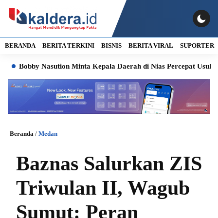
BERANDA
BERITA TERKINI
BISNIS
BERITA VIRAL
SUPORTER
bby Nasution Minta Kepala Daerah di Nias Percepat Usulan BKP 2
Beranda
/
Medan
Baznas Salurkan ZIS
Triwulan II, Wagub
Sumut: Peran