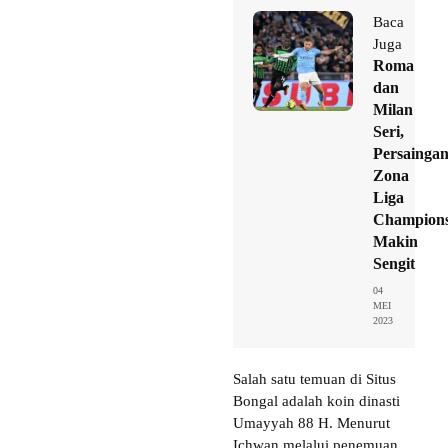
Baca
Juga
Roma
dan
Milan
Seri,
Persainga
Zona
Liga
Champion
Makin
Sengit
04
MEI
2023
Salah satu temuan di Situs
Bongal adalah koin dinasti
Umayyah 88 H. Menurut
Ichwan melalui penemuan