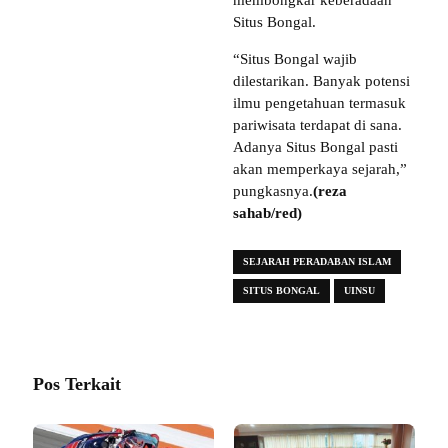
membongkar keberadaan
Situs Bongal.
“Situs Bongal wajib
dilestarikan. Banyak potensi
ilmu pengetahuan termasuk
pariwisata terdapat di sana.
Adanya Situs Bongal pasti
akan memperkaya sejarah,”
pungkasnya.
(reza
sahab/red)
SEJARAH PERADABAN ISLAM
SITUS BONGAL
UINSU
Pos Terkait