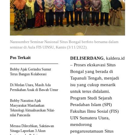
Narasumber Seminar Nasional Situs Bongal berfoto bersama dalam
seminar di Aula FIS UINSU, Kamis (3/11/2022).
Pos Terkait
DELISERDANG
, kaldera.id
– Proses ekskavasi Situs
Bobby Ajak Gerindra Sumut
Bongal yang berada di
Terus Bangun Kolaborasi
Tapanuli Tengah, menjadi
isu yang cukup menarik
Di Medan Utara, Masih Ada
Pernikahan Anak di Bawah Umur
untuk terus didalami.
Program Studi Sejarah
Bobby Nasution Ajak
Peradaban Islam (SPI)
Masyarakat Manfaatkan
Teknologi Aktualisasikan Nilai-
Fakultas Ilmu Sosial (FIS)
nilai Pancasila
UIN Sumatera Utara,
mendorong
Merasa Dilecehkan, Saktiawan
Sinaga Laporkan 3 Akun
pengarusutamaan Situs