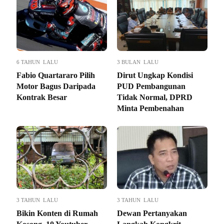
6 TAHUN LALU
3 BULAN LALU
Fabio Quartararo Pilih
Dirut Ungkap Kondisi
Motor Bagus Daripada
PUD Pembangunan
Kontrak Besar
Tidak Normal, DPRD
Minta Pembenahan
3 TAHUN LALU
3 TAHUN LALU
Bikin Konten di Rumah
Dewan Pertanyakan