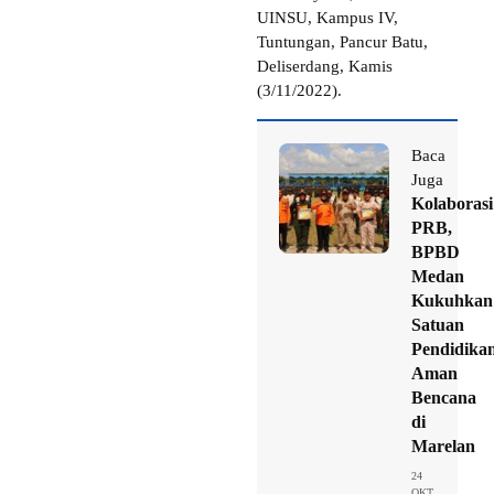
UINSU, Kampus IV,
Tuntungan, Pancur Batu,
Deliserdang, Kamis
(3/11/2022).
Baca
Juga
Kolaborasi
PRB,
BPBD
Medan
Kukuhkan
Satuan
Pendidika
Aman
Bencana
di
Marelan
24
OKT