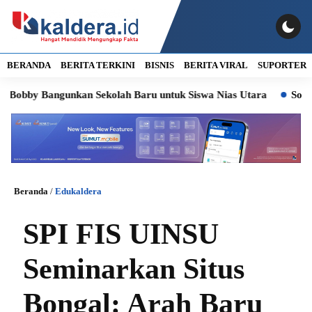
BERANDA
BERITA TERKINI
BISNIS
BERITA VIRAL
SUPORTER
Bangunkan Sekolah Baru untuk Siswa Nias Utara
Soroti Kasus 
Beranda
/
Edukaldera
SPI FIS UINSU
Seminarkan Situs
Bongal: Arah Baru