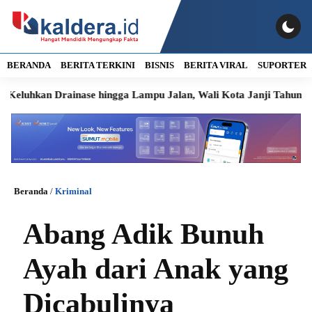
BERANDA
BERITA TERKINI
BISNIS
BERITA VIRAL
SUPORTER
an Drainase hingga Lampu Jalan, Wali Kota Janji Tahun Ini Dipe
Beranda
/
Kriminal
Abang Adik Bunuh
Ayah dari Anak yang
Dicabulinya