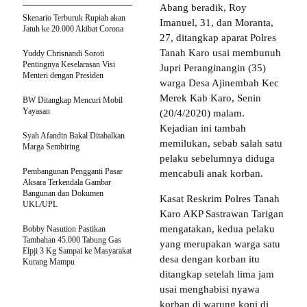
Abang beradik, Roy
Skenario Terburuk Rupiah akan
Imanuel, 31, dan Moranta,
Jatuh ke 20.000 Akibat Corona
27, ditangkap aparat Polres
Tanah Karo usai membunuh
Yuddy Chrisnandi Soroti
Pentingnya Keselarasan Visi
Jupri Peranginangin (35)
Menteri dengan Presiden
warga Desa Ajinembah Kec
Merek Kab Karo, Senin
BW Ditangkap Mencuri Mobil
Yayasan
(20/4/2020) malam.
Kejadian ini tambah
Syah Afandin Bakal Ditabalkan
memilukan, sebab salah satu
Marga Sembiring
pelaku sebelumnya diduga
Pembangunan Pengganti Pasar
mencabuli anak korban.
Aksara Terkendala Gambar
Bangunan dan Dokumen
Kasat Reskrim Polres Tanah
UKL/UPL
Karo AKP Sastrawan Tarigan
mengatakan, kedua pelaku
Bobby Nasution Pastikan
Tambahan 45.000 Tabung Gas
yang merupakan warga satu
Elpji 3 Kg Sampai ke Masyarakat
desa dengan korban itu
Kurang Mampu
ditangkap setelah lima jam
usai menghabisi nyawa
korban di warung kopi di