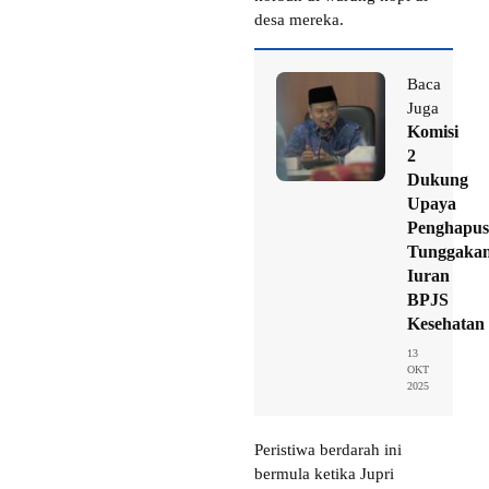
desa mereka.
Baca
Juga
Komisi
2
Dukung
Upaya
Penghapu
Tunggaka
Iuran
BPJS
Kesehatan
13
OKT
2025
Peristiwa berdarah ini
bermula ketika Jupri