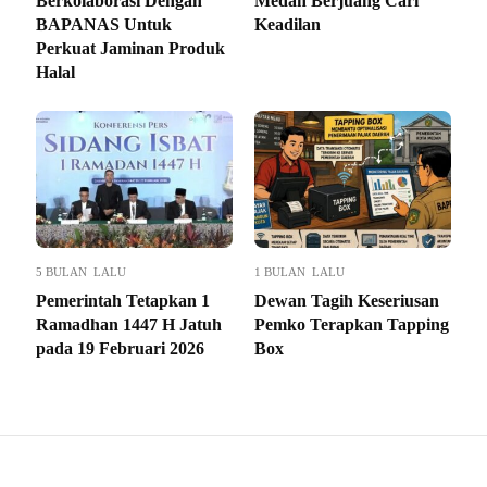
Berkolaborasi Dengan
Medan Berjuang Cari
BAPANAS Untuk
Keadilan
Perkuat Jaminan Produk
Halal
5 BULAN LALU
1 BULAN LALU
Pemerintah Tetapkan 1
Dewan Tagih Keseriusan
Ramadhan 1447 H Jatuh
Pemko Terapkan Tapping
pada 19 Februari 2026
Box