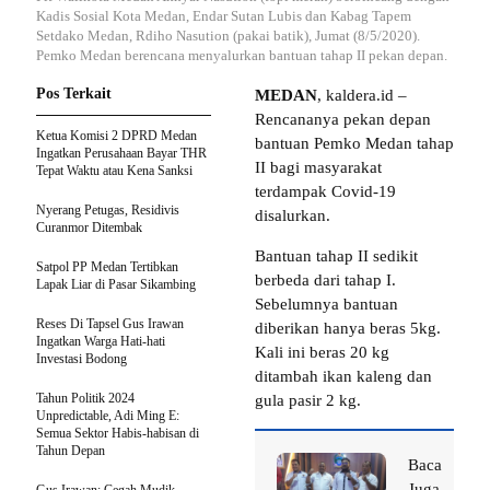
Kadis Sosial Kota Medan, Endar Sutan Lubis dan Kabag Tapem
Setdako Medan, Rdiho Nasution (pakai batik), Jumat (8/5/2020).
Pemko Medan berencana menyalurkan bantuan tahap II pekan depan.
Pos Terkait
MEDAN
, kaldera.id –
Rencananya pekan depan
Ketua Komisi 2 DPRD Medan
bantuan Pemko Medan tahap
Ingatkan Perusahaan Bayar THR
II bagi masyarakat
Tepat Waktu atau Kena Sanksi
terdampak Covid-19
Nyerang Petugas, Residivis
disalurkan.
Curanmor Ditembak
Bantuan tahap II sedikit
Satpol PP Medan Tertibkan
berbeda dari tahap I.
Lapak Liar di Pasar Sikambing
Sebelumnya bantuan
Reses Di Tapsel Gus Irawan
diberikan hanya beras 5kg.
Ingatkan Warga Hati-hati
Kali ini beras 20 kg
Investasi Bodong
ditambah ikan kaleng dan
Tahun Politik 2024
gula pasir 2 kg.
Unpredictable, Adi Ming E:
Semua Sektor Habis-habisan di
Tahun Depan
Baca
Juga
Gus Irawan: Cegah Mudik