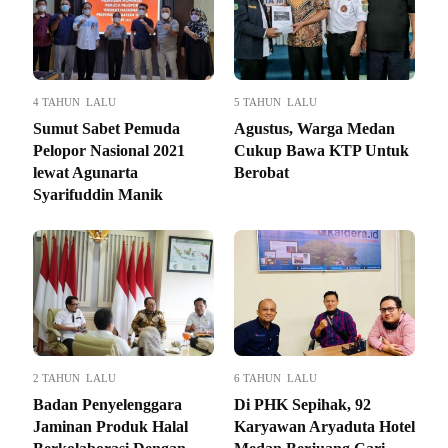
4 TAHUN LALU
5 TAHUN LALU
Sumut Sabet Pemuda
Agustus, Warga Medan
Pelopor Nasional 2021
Cukup Bawa KTP Untuk
lewat Agunarta
Berobat
Syarifuddin Manik
2 TAHUN LALU
6 TAHUN LALU
Badan Penyelenggara
Di PHK Sepihak, 92
Jaminan Produk Halal
Karyawan Aryaduta Hotel