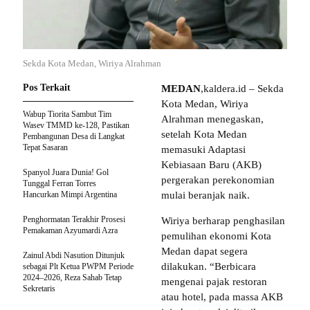
Sekda Kota Medan, Wiriya Alrahman
Pos Terkait
MEDAN
,kaldera.id – Sekda
Kota Medan, Wiriya
Wabup Tiorita Sambut Tim
Alrahman menegaskan,
Wasev TMMD ke-128, Pastikan
setelah Kota Medan
Pembangunan Desa di Langkat
Tepat Sasaran
memasuki Adaptasi
Kebiasaan Baru (AKB)
Spanyol Juara Dunia! Gol
pergerakan perekonomian
Tunggal Ferran Torres
Hancurkan Mimpi Argentina
mulai beranjak naik.
Penghormatan Terakhir Prosesi
Wiriya berharap penghasilan
Pemakaman Azyumardi Azra
pemulihan ekonomi Kota
Medan dapat segera
Zainul Abdi Nasution Ditunjuk
dilakukan. “Berbicara
sebagai Plt Ketua PWPM Periode
2024–2026, Reza Sahab Tetap
mengenai pajak restoran
Sekretaris
atau hotel, pada massa AKB