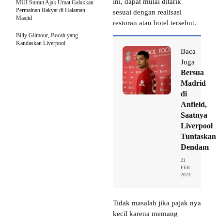
ini, dapat mulai ditarik
MUI Sumut Ajak Umat Galakkan
Permainan Rakyat di Halaman
sesuai dengan realisasi
Masjid
restoran atau hotel tersebut.
Billy Gilmour, Bocah yang
Kandaskan Liverpool
Baca
Juga
Bersua
Madrid
di
Anfield,
Saatnya
Liverpool
Tuntaskan
Dendam
21
FEB
2023
Tidak masalah jika pajak nya
kecil karena memang