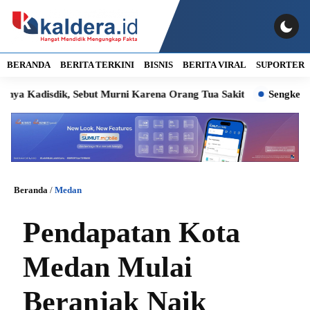
BERANDA
BERITA TERKINI
BISNIS
BERITA VIRAL
SUPORTER
disdik, Sebut Murni Karena Orang Tua Sakit
Sengketa PT Ind
Beranda
/
Medan
Pendapatan Kota
Medan Mulai
Beranjak Naik