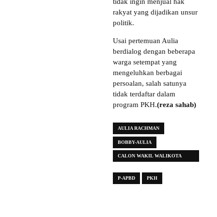
tidak ingin menjual hak
rakyat yang dijadikan unsur
politik.
Usai pertemuan Aulia
berdialog dengan beberapa
warga setempat yang
mengeluhkan berbagai
persoalan, salah satunya
tidak terdaftar dalam
program PKH.
(reza sahab)
AULIA RACHMAN
BOBBY-AULIA
CALON WAKIL WALIKOTA
MEDAN
P-APBD
PKH