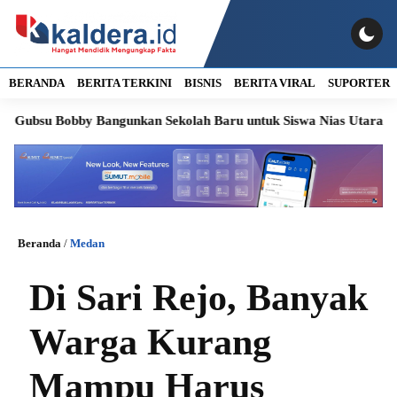
BERANDA
BERITA TERKINI
BISNIS
BERITA VIRAL
SUPORTER
bsu Bobby Bangunkan Sekolah Baru untuk Siswa Nias Utara
Soro
Beranda
/
Medan
Di Sari Rejo, Banyak
Warga Kurang
Mampu Harus