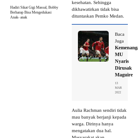
kesehatan. Sehingga
Hadiri Sikat Gigi Massal, Bobby
dikhawatirkan tidak bisa
Berharap Bisa Mengedukasi
dituntaskan Pemko Medan.
Anak- anak
Baca
Juga
Kemenang
MU
Nyaris
Dirusak
Maguire
13
MAR
2022
Aulia Rachman sendiri tidak
mau banyak berjanji kepada
warga. Dirinya hanya
mengatakan dua hal.
Masyarakat akan