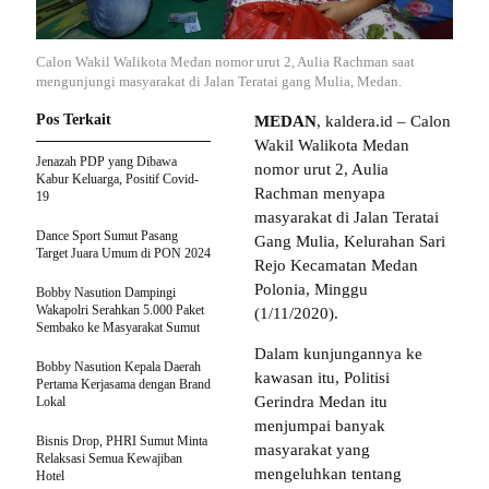
Calon Wakil Walikota Medan nomor urut 2, Aulia Rachman saat
mengunjungi masyarakat di Jalan Teratai gang Mulia, Medan.
Pos Terkait
MEDAN
, kaldera.id – Calon
Wakil Walikota Medan
Jenazah PDP yang Dibawa
nomor urut 2, Aulia
Kabur Keluarga, Positif Covid-
Rachman menyapa
19
masyarakat di Jalan Teratai
Dance Sport Sumut Pasang
Gang Mulia, Kelurahan Sari
Target Juara Umum di PON 2024
Rejo Kecamatan Medan
Polonia, Minggu
Bobby Nasution Dampingi
Wakapolri Serahkan 5.000 Paket
(1/11/2020).
Sembako ke Masyarakat Sumut
Dalam kunjungannya ke
Bobby Nasution Kepala Daerah
kawasan itu, Politisi
Pertama Kerjasama dengan Brand
Gerindra Medan itu
Lokal
menjumpai banyak
Bisnis Drop, PHRI Sumut Minta
masyarakat yang
Relaksasi Semua Kewajiban
mengeluhkan tentang
Hotel