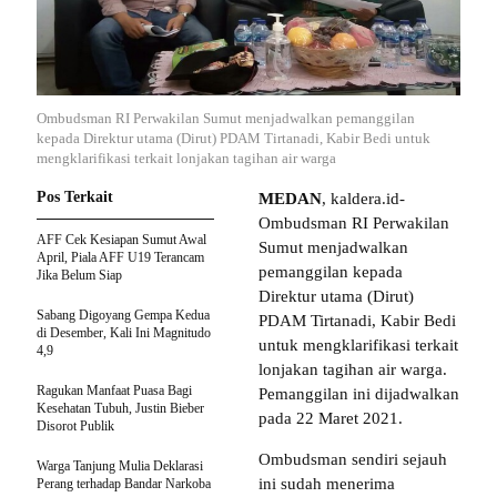
Ombudsman RI Perwakilan Sumut menjadwalkan pemanggilan
kepada Direktur utama (Dirut) PDAM Tirtanadi, Kabir Bedi untuk
mengklarifikasi terkait lonjakan tagihan air warga
Pos Terkait
MEDAN
, kaldera.id-
Ombudsman RI Perwakilan
AFF Cek Kesiapan Sumut Awal
Sumut menjadwalkan
April, Piala AFF U19 Terancam
pemanggilan kepada
Jika Belum Siap
Direktur utama (Dirut)
Sabang Digoyang Gempa Kedua
PDAM Tirtanadi, Kabir Bedi
di Desember, Kali Ini Magnitudo
untuk mengklarifikasi terkait
4,9
lonjakan tagihan air warga.
Ragukan Manfaat Puasa Bagi
Pemanggilan ini dijadwalkan
Kesehatan Tubuh, Justin Bieber
pada 22 Maret 2021.
Disorot Publik
Ombudsman sendiri sejauh
Warga Tanjung Mulia Deklarasi
ini sudah menerima
Perang terhadap Bandar Narkoba