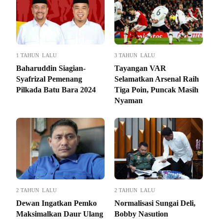
1 TAHUN LALU
3 TAHUN LALU
Baharuddin Siagian-
Tayangan VAR
Syafrizal Pemenang
Selamatkan Arsenal Raih
Pilkada Batu Bara 2024
Tiga Poin, Puncak Masih
Nyaman
2 TAHUN LALU
2 TAHUN LALU
Dewan Ingatkan Pemko
Normalisasi Sungai Deli,
Maksimalkan Daur Ulang
Bobby Nasution