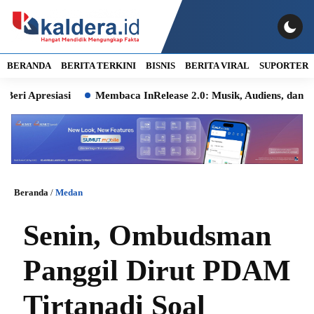
BERANDA
BERITA TERKINI
BISNIS
BERITA VIRAL
SUPORTER
Apresiasi
Membaca InRelease 2.0: Musik, Audiens, dan Ingata
Beranda
/
Medan
Senin, Ombudsman
Panggil Dirut PDAM
Tirtanadi Soal