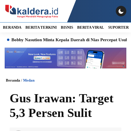
BERANDA
BERITA TERKINI
BISNIS
BERITA VIRAL
SUPORTER
obby Nasution Minta Kepala Daerah di Nias Percepat Usulan BKP 2
Beranda
/
Medan
Gus Irawan: Target
5,3 Persen Sulit