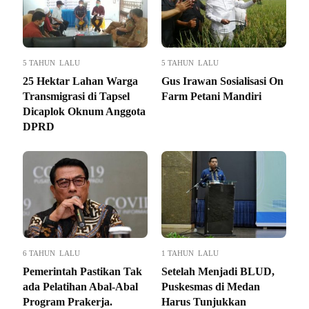
5 TAHUN LALU
5 TAHUN LALU
25 Hektar Lahan Warga
Gus Irawan Sosialisasi On
Transmigrasi di Tapsel
Farm Petani Mandiri
Dicaplok Oknum Anggota
DPRD
6 TAHUN LALU
1 TAHUN LALU
Pemerintah Pastikan Tak
Setelah Menjadi BLUD,
ada Pelatihan Abal-Abal
Puskesmas di Medan
Program Prakerja.
Harus Tunjukkan