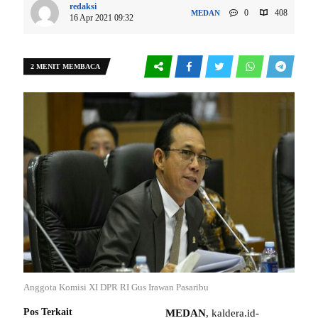
redaksi
0
408
MEDAN
16 Apr 2021 09:32
2 MENIT MEMBACA
Anggota Komisi XI DPR RI Gus Irawan Pasaribu
Pos Terkait
MEDAN
, kaldera.id-