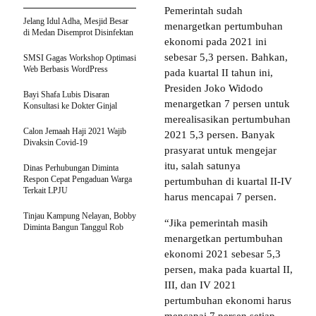
Pemerintah sudah
Jelang Idul Adha, Mesjid Besar
menargetkan pertumbuhan
di Medan Disemprot Disinfektan
ekonomi pada 2021 ini
sebesar 5,3 persen. Bahkan,
SMSI Gagas Workshop Optimasi
Web Berbasis WordPress
pada kuartal II tahun ini,
Presiden Joko Widodo
Bayi Shafa Lubis Disaran
menargetkan 7 persen untuk
Konsultasi ke Dokter Ginjal
merealisasikan pertumbuhan
Calon Jemaah Haji 2021 Wajib
2021 5,3 persen. Banyak
Divaksin Covid-19
prasyarat untuk mengejar
itu, salah satunya
Dinas Perhubungan Diminta
Respon Cepat Pengaduan Warga
pertumbuhan di kuartal II-IV
Terkait LPJU
harus mencapai 7 persen.
Tinjau Kampung Nelayan, Bobby
“Jika pemerintah masih
Diminta Bangun Tanggul Rob
menargetkan pertumbuhan
ekonomi 2021 sebesar 5,3
persen, maka pada kuartal II,
III, dan IV 2021
pertumbuhan ekonomi harus
mencapai 7 persen setiap