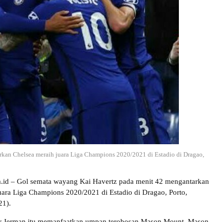
kan Chelsea meraih juara Liga Champions 2020/2021 di Estadio di Dragao,
ra.id – Gol semata wayang Kai Havertz pada menit 42 mengantarkan
uara Liga Champions 2020/2021 di Estadio di Dragao, Porto,
21).
r Jerman itu memanfaatkan umpan terobosan Mason Mount. Mason