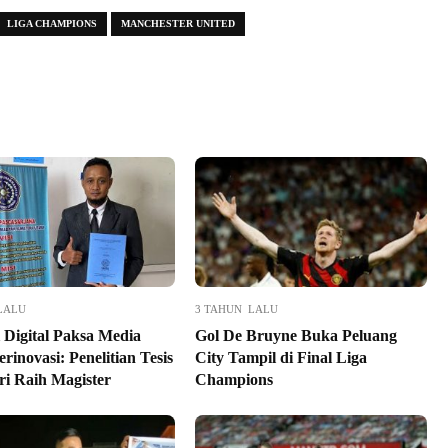
LIGA CHAMPIONS
MANCHESTER UNITED
LALU
3 TAHUN LALU
 Digital Paksa Media
Gol De Bruyne Buka Peluang
rinovasi: Penelitian Tesis
City Tampil di Final Liga
ri Raih Magister
Champions