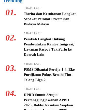
Trending
5 HARI LALU
01.
Tiorita dan Kesultanan Langkat
Sepakat Perkuat Pelestarian
Budaya Melayu
5 HARI LALU
02.
Pemkab Langkat Dukung
Pembentukan Kantor Imigrasi,
Layanan Paspor Tak Perlu ke
Daerah Lain
4 HARI LALU
03.
PSMS Dibantai Persija 1-4, Eko
Purdjianto Fokus Benahi Tim
Jelang Liga 2
6 HARI LALU
04.
DPRD Sumut Setujui
Pertanggungjawaban APBD
2025, Bobby Nasution Siapkan