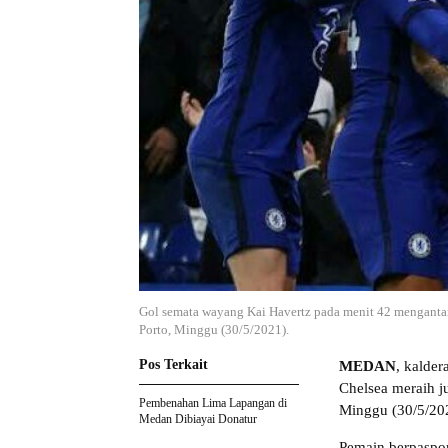
Gol semata wayang Kai Havertz pada menit 42 mengantar
Porto, Minggu (30/5/2021).
Pos Terkait
MEDAN
, kalde
Chelsea meraih j
Pembenahan Lima Lapangan di
Minggu (30/5/20
Medan Dibiayai Donatur
Pemain berpaspo