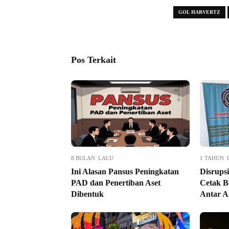
GOL HARVERTZ
Pos Terkait
8 BULAN LALU
1 TAHUN 
Ini Alasan Pansus Peningkatan
Disrupsi
PAD dan Penertiban Aset
Cetak Be
Dibentuk
Antar A