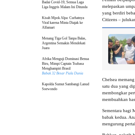
Badai Covid-19, Semua Laga
melepaskan umpan
Liga Inggris Malam Ini Ditunda
yang berdiri be
Kisah Mpok Alpa: Curhatnya
Citizens – juluk
Viral karena Minta Diajak ke
Alfamart
Menang Tiga Gol Tanpa Balas,
Argentina Semakin Mendekati
Juara
Afrika Menguji Dominasi Benua
Biru, Mimpi Captain Tsubasa
Menghampiri Brasil
Babak 32 Besar Piala Dunia
Chelsea memang 
Kapolda Sumut Sambangi Lanud
satu dua yang d
Soewondo
membongkar pert
membuahkan hasil
Sementara bagi M
babak kedua. Ana
mengurung perta