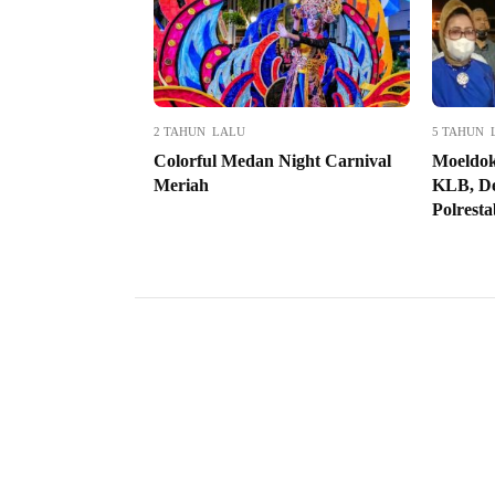
2 TAHUN LALU
5 TAHUN 
Colorful Medan Night Carnival
Moeldok
Meriah
KLB, De
Polresta