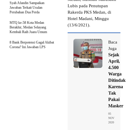
Syah Afandin Sampaikan
Lubis pada Penutupan
Jawaban Terkait Usulan
Rakerda PKS Medan, di
Perubahan Dua Perda
Hotel Madani, Minggu
MTQ ke-58 Kota Medan
(13/6/2021).
Berakhir, Medan Selayang
Kembali Raih Juara Umum
Baca
8 Bank Berpotensi Gagal Akibat
Corona? Ini Jawaban LPS
Juga
Sejak
April,
4.500
Warga
Ditindak
Karena
Tak
Pakai
Masker
05
NOV
2020