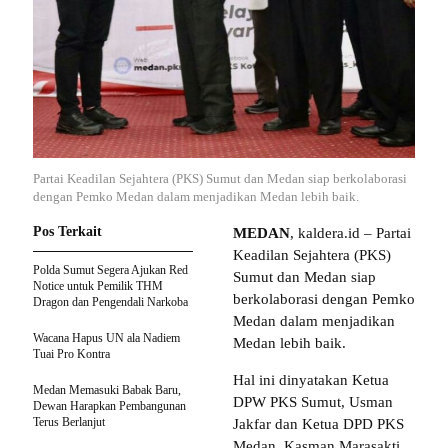
Partai Keadilan Sejahtera (PKS) Sumut dan Medan siap berkolaborasi
dengan Pemko Medan dalam menjadikan Medan lebih baik.
Pos Terkait
MEDAN
, kaldera.id – Partai
Keadilan Sejahtera (PKS)
Polda Sumut Segera Ajukan Red
Sumut dan Medan siap
Notice untuk Pemilik THM
berkolaborasi dengan Pemko
Dragon dan Pengendali Narkoba
Medan dalam menjadikan
Wacana Hapus UN ala Nadiem
Medan lebih baik.
Tuai Pro Kontra
Hal ini dinyatakan Ketua
Medan Memasuki Babak Baru,
DPW PKS Sumut, Usman
Dewan Harapkan Pembangunan
Terus Berlanjut
Jakfar dan Ketua DPD PKS
Medan, Kasman Marasakti