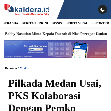
BERANDA
BERITA TERKINI
BISNIS
BERITA VIRAL
SUPORTER
Nasution Minta Kepala Daerah di Nias Percepat Usulan BKP 2027
Beranda
/
Medan
Pilkada Medan Usai,
PKS Kolaborasi
Dengan Pemko