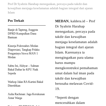
Prof Dr Syahrin Harahap menegaskan, percaya pada takdir dan
kewajiban menjaga keselamatan adalah bagian integral dari ajaran
Islam
Pos Terkait
MEDAN
, kaldera.id – Prof
Dr Syahrin Harahap
Banjir di Tapteng, Anggota
menegaskan, percaya pada
DPRD Kumpulkan Dana
takdir dan kewajiban
Bantuan
menjaga keselamatan adalah
Kinerja Polrestabes Medan
bagian integral dari ajaran
Diapresiasi, Tangkap Pelaku
Islam. Karenanya ia
Penganiaya Siswa MAN 1
Medan
mengingatkan para ulama
harus mampu
Sabtu Ini, Akhyar – Salman
mengkonstruksi pemahaman
Bakal Daftar ke KPU Naik
umat dalam hal iman pada
Sepeda
takdir dan kewajiban
Warkop Jalan RA Kartini Bakal
berusaha melawan Covid-
Ditertibkan
19.
Aulia Rachman: Jaga Kerukunan
“Seperti dengan
Antar Warga
mencerahkan dalam