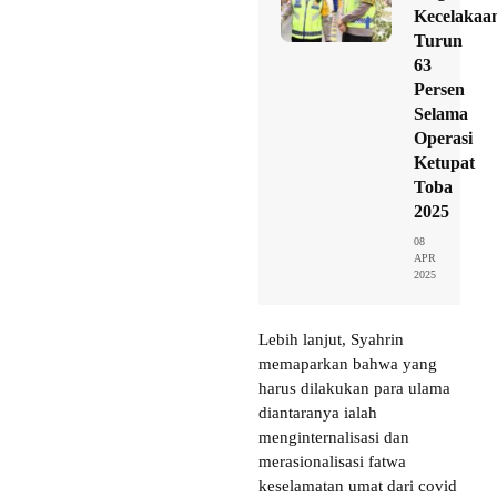
Kecelakaa
Turun
63
Persen
Selama
Operasi
Ketupat
Toba
2025
08
APR
2025
Lebih lanjut, Syahrin
memaparkan bahwa yang
harus dilakukan para ulama
diantaranya ialah
menginternalisasi dan
merasionalisasi fatwa
keselamatan umat dari covid