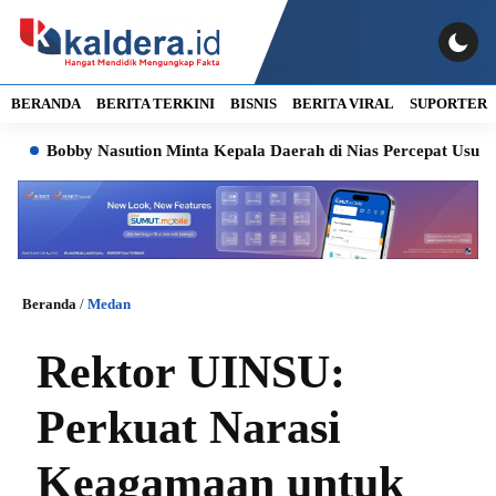
BERANDA
BERITA TERKINI
BISNIS
BERITA VIRAL
SUPORTER
obby Nasution Minta Kepala Daerah di Nias Percepat Usulan BKP 
Beranda
/
Medan
Rektor UINSU:
Perkuat Narasi
Keagamaan untuk