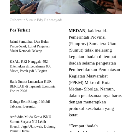
Gubernur Sumut Edy Rahmayadi
Pos Terkait
MEDAN
, kaldera.id-
Pemerintah Provinsi
Jalani Pemulihan Dua Bulan
(Pemprov) Sumatera Utara
Pasca-Sakit, Luhut Panjaitan
(Sumut) tidak melarang
Mulai Kembali Bekerja
kegiatan ibadah di tempat
KSAL: KRI Nanggala-402
ibadah selama pengetatan
Ditemukan di Kedalaman 838
Pemberlakukan Pembatasan
Meter, Pecah jadi 3 Bagian
Kegiatan Masyarakat
Bank Sumut Luncurkan KUR
(PPKM) Mikro di Kota
BERKAH di Tapanuli Economic
Medan- Sibolga. Namun,
Forum 2026
dalam pelaksanaannya harus
Diduga Rem Blong, 5 Mobil
dengan menerapkan
Tabrakan Beruntun
protokol kesehatan yang
ketat.
Arifuddin Muda Ketua ISNU
Sumut: Sarjana NU Lebih
“Tempat ibadah
Kreatif, Jaga Ukhuwah, Dukung
Pemilu Damai