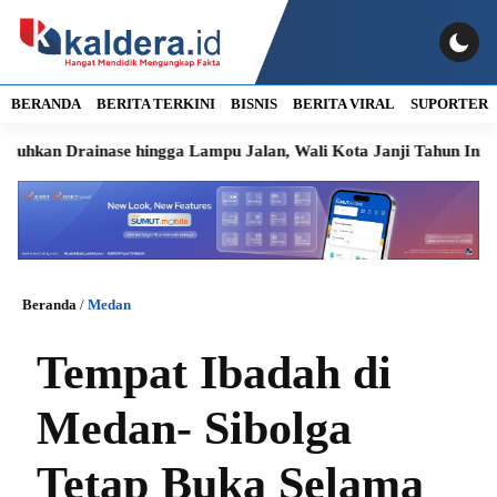
BERANDA
BERITA TERKINI
BISNIS
BERITA VIRAL
SUPORTER
rainase hingga Lampu Jalan, Wali Kota Janji Tahun Ini Diperbai
Beranda
/
Medan
Tempat Ibadah di
Medan- Sibolga
Tetap Buka Selama