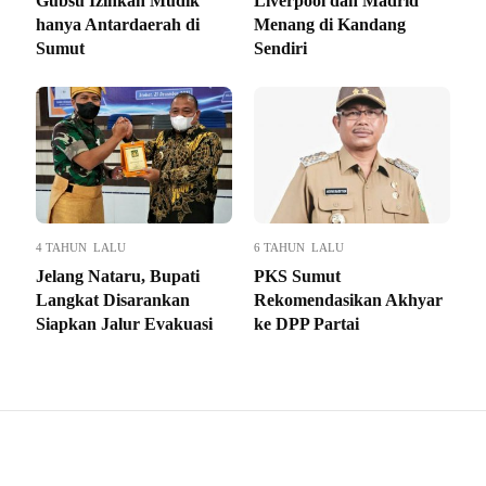
Gubsu Izinkan Mudik
Liverpool dan Madrid
hanya Antardaerah di
Menang di Kandang
Sumut
Sendiri
4 TAHUN LALU
6 TAHUN LALU
Jelang Nataru, Bupati
PKS Sumut
Langkat Disarankan
Rekomendasikan Akhyar
Siapkan Jalur Evakuasi
ke DPP Partai