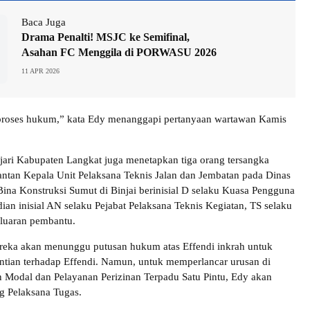
Baca Juga
Drama Penalti! MSJC ke Semifinal,
Asahan FC Menggila di PORWASU 2026
11 APR 2026
iproses hukum,” kata Edy menanggapi pertanyaan wartawan Kamis
ejari Kabupaten Langkat juga menetapkan tiga orang tersangka
antan Kepala Unit Pelaksana Teknis Jalan dan Jembatan pada Dinas
ina Konstruksi Sumut di Binjai berinisial D selaku Kuasa Pengguna
an inisial AN selaku Pejabat Pelaksana Teknis Kegiatan, TS selaku
luaran pembantu.
reka akan menunggu putusan hukum atas Effendi inkrah untuk
tian terhadap Effendi. Namun, untuk memperlancar urusan di
Modal dan Pelayanan Perizinan Terpadu Satu Pintu, Edy akan
g Pelaksana Tugas.