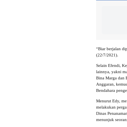
“Biar berjalan d
(22/7/2021).
Selain Efendi, K
lainnya, yakni m
Bina Marga dan B
Anggaran, kemudi
Bendahara penge
Menurut Edy, me
melakukan pergan
Dinas Penanaman 
menunjuk seoran