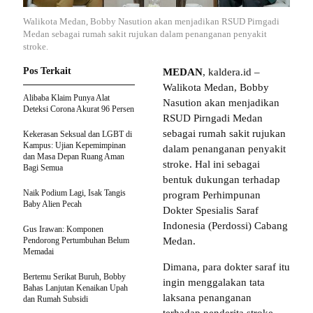
Walikota Medan, Bobby Nasution akan menjadikan RSUD Pirngadi
Medan sebagai rumah sakit rujukan dalam penanganan penyakit
stroke.
Pos Terkait
MEDAN
, kaldera.id –
Walikota Medan, Bobby
Alibaba Klaim Punya Alat
Nasution akan menjadikan
Deteksi Corona Akurat 96 Persen
RSUD Pirngadi Medan
sebagai rumah sakit rujukan
Kekerasan Seksual dan LGBT di
Kampus: Ujian Kepemimpinan
dalam penanganan penyakit
dan Masa Depan Ruang Aman
stroke. Hal ini sebagai
Bagi Semua
bentuk dukungan terhadap
Naik Podium Lagi, Isak Tangis
program Perhimpunan
Baby Alien Pecah
Dokter Spesialis Saraf
Indonesia (Perdossi) Cabang
Gus Irawan: Komponen
Pendorong Pertumbuhan Belum
Medan.
Memadai
Dimana, para dokter saraf itu
Bertemu Serikat Buruh, Bobby
ingin menggalakan tata
Bahas Lanjutan Kenaikan Upah
laksana penanganan
dan Rumah Subsidi
terhadap penderita stroke