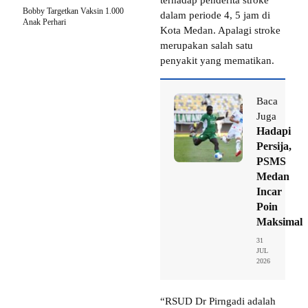
Bobby Targetkan Vaksin 1.000
dalam periode 4, 5 jam di
Anak Perhari
Kota Medan. Apalagi stroke
merupakan salah satu
penyakit yang mematikan.
Baca
Juga
Hadapi
Persija,
PSMS
Medan
Incar
Poin
Maksimal
31
JUL
2026
“RSUD Dr Pirngadi adalah