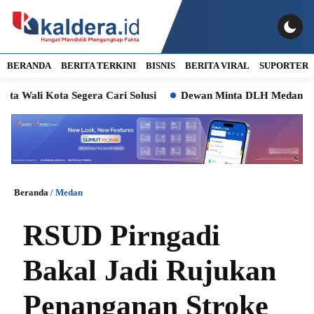
BERANDA
BERITA TERKINI
BISNIS
BERITA VIRAL
SUPORTER
i Kota Segera Cari Solusi
Dewan Minta DLH Medan Transpar
Beranda
/
Medan
RSUD Pirngadi
Bakal Jadi Rujukan
Penanganan Stroke