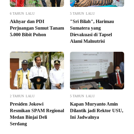
6 TAHUN LALU
5 TAHUN LALU
Akhyar dan PDI
"Sri Bilah", Harimau
Perjuangan Sumut Tanam
Sumatera yang
5.000 Bibit Pohon
Dievakuasi di Tapsel
Alami Malnutrisi
2 TAHUN LALU
5 TAHUN LALU
Presiden Jokowi
Kapan Muryanto Amin
Resmikan SPAM Regional
Dilantik jadi Rektor USU,
Medan Binjai Deli
Ini Jadwalnya
Serdang