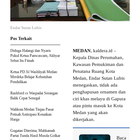
Endar Sutan Lubis
Pos Terkait
MEDAN
, kaldera.id –
Diduga Halangi dan Nyaris
Pukul Ketua Panwascam, Akhyar
Kepala Dinas Perumahan,
Sebut Itu Fitnah
Kawasan Pemukiman dan
Penatana Ruang Kota
Ketua PD Al Washliyah Medan:
Merdeka Belajar Kebutuhan
Medan, Endar Sutan Lubis
Pendidikan
menegaskan, tidak ada
penghapusan ornamen dan
Rashford cs Waspadai Serangan
Balik Cepat Senegal
ciri khas melayu di Gapura
atau pintu masuk ke Kota
Walikota Medan Tinjau Pasar
Medan yang akan
Petisah Antisipasi Kenaikan
dikerjakan.
Harga
Gugatan Diterima, Mahkamah
Partai Tunda Hasil Musda Golkar
Baca