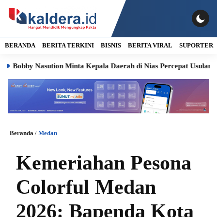
BERANDA
BERITA TERKINI
BISNIS
BERITA VIRAL
SUPORTER
by Nasution Minta Kepala Daerah di Nias Percepat Usulan BKP 202
Beranda
/
Medan
Kemeriahan Pesona
Colorful Medan
2026: Bapenda Kota