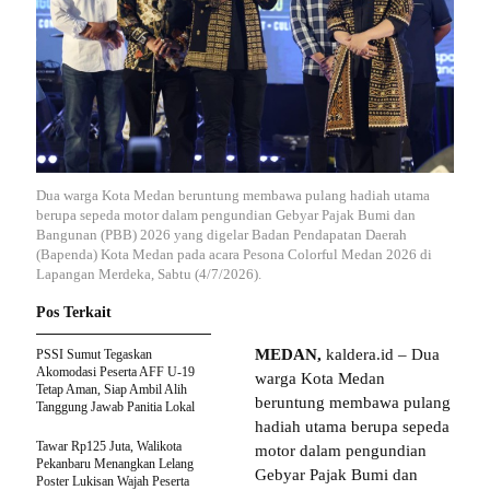
Dua warga Kota Medan beruntung membawa pulang hadiah utama
berupa sepeda motor dalam pengundian Gebyar Pajak Bumi dan
Bangunan (PBB) 2026 yang digelar Badan Pendapatan Daerah
(Bapenda) Kota Medan pada acara Pesona Colorful Medan 2026 di
Lapangan Merdeka, Sabtu (4/7/2026).
Pos Terkait
MEDAN,
kaldera.id – Dua
PSSI Sumut Tegaskan
Akomodasi Peserta AFF U-19
warga Kota Medan
Tetap Aman, Siap Ambil Alih
beruntung membawa pulang
Tanggung Jawab Panitia Lokal
hadiah utama berupa sepeda
Tawar Rp125 Juta, Walikota
motor dalam pengundian
Pekanbaru Menangkan Lelang
Gebyar Pajak Bumi dan
Poster Lukisan Wajah Peserta