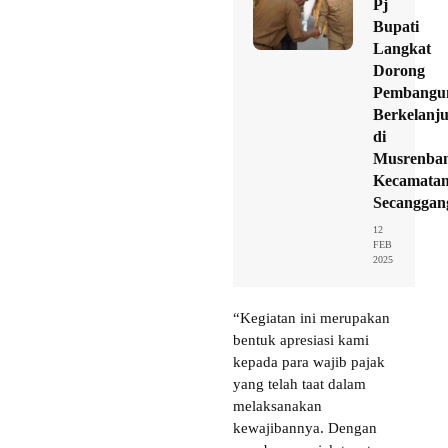
Pj
Bupati
Langkat
Dorong
Pembangu
Berkelanj
di
Musrenba
Kecamata
Secanggan
12
FEB
2025
“Kegiatan ini merupakan
bentuk apresiasi kami
kepada para wajib pajak
yang telah taat dalam
melaksanakan
kewajibannya. Dengan