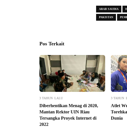
ARAB SAUDIA
H
PAKISTAN
PEM
Pos Terkait
3 TAHUN LALU
3 TAHUN 
Diberhentikan Menag di 2020,
Atlet W
Mantan Rektor UIN Riau
Torehka
Tersangka Proyek Internet di
Dunia
2022