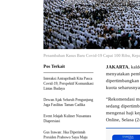
Penambahan Kasus Baru Covid-19 Capai 100 Ribu, Kepa
Pos Terkait
JAKARTA
, kal
menyatakan pemb
Interaksi Antrapribadi Kita Pasca
dipertimbangkan 
Covid-19, Perspektif Komunikasi
kuota seharusnya
Lintas Budaya
“Rekomendasi men
Dewan Ajak Seluruh Pengunjung
Jaga Fasilitas Taman Cadika
sedang dipertimb
mengenai haji kep
Event Jelajah Kuliner Nusantara
Online, Selasa (2
Diapresiasi
Gus Irawan: Jika Diperintah
Presiden Prabowo Saya Maju