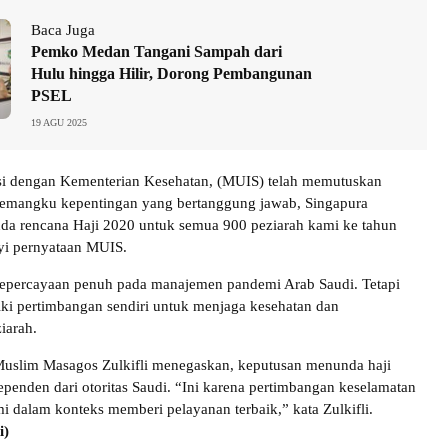
Baca Juga
Pemko Medan Tangani Sampah dari
Hulu hingga Hilir, Dorong Pembangunan
PSEL
19 AGU 2025
si dengan Kementerian Kesehatan, (MUIS) telah memutuskan
pemangku kepentingan yang bertanggung jawab, Singapura
da rencana Haji 2020 untuk semua 900 peziarah kami ke tahun
yi pernyataan MUIS.
epercayaan penuh pada manajemen pandemi Arab Saudi. Tetapi
ki pertimbangan sendiri untuk menjaga kesehatan dan
iarah.
Muslim Masagos Zulkifli menegaskan, keputusan menunda haji
ependen dari otoritas Saudi. “Ini karena pertimbangan keselamatan
i dalam konteks memberi pelayanan terbaik,” kata Zulkifli.
i)