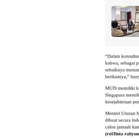
“Dalam konsulta
bahwa, sebagai 
sebaiknya menun
berikutnya,” bun
MUIS memiliki k
Singapura memili
kesejahteraan pez
Menteri Urusan 
dibuat secara ind
calon jamaah kam
(rol/finta rahyun