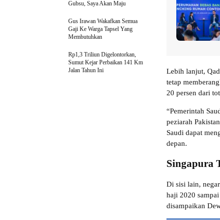
Gubsu, Saya Akan Maju
Gus Irawan Wakafkan Semua
Gaji Ke Warga Tapsel Yang
Membutuhkan
Rp1,3 Triliun Digelontorkan,
Sumut Kejar Perbaikan 141 Km
Jalan Tahun Ini
Lebih lanjut, Q
tetap memberangka
20 persen dari to
“Pemerintah Sau
peziarah Pakista
Saudi dapat meng
depan.
Singapura 
Di sisi lain, ne
haji 2020 sampai
disampaikan Dew