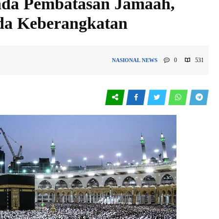
 ada Pembatasan Jamaah,
nda Keberangkatan
0
531
NASIONAL
NEWS