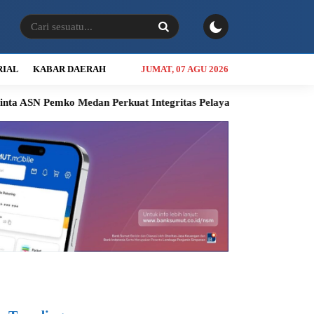
RIAL
KABAR DAERAH
JUMAT, 07 AGU 2026
o Medan Perkuat Integritas Pelayanan
Keluhan Warga Tak Kun