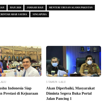
AJI
HAJI 2020
JAMAAH HAJI
MENTERI URUSAN AGAMA PAKISTAN
ERINTAH ARAB SAUDIA
SINGAPURA
LALU
5 TAHUN LALU
ushu Indonesia Siap
Akan Diperbaiki, Masyarakat
n Prestasi di Kejuaraan
Diminta Segera Buka Portal
Jalan Pancing 1