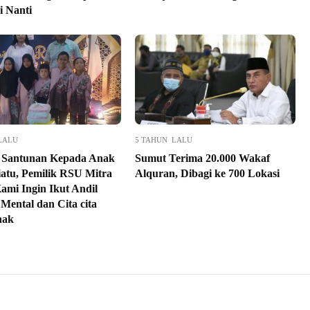
i Nanti
LALU
5 TAHUN LALU
 Santunan Kepada Anak
Sumut Terima 20.000 Wakaf
iatu, Pemilik RSU Mitra
Alquran, Dibagi ke 700 Lokasi
Kami Ingin Ikut Andil
Mental dan Cita cita
nak