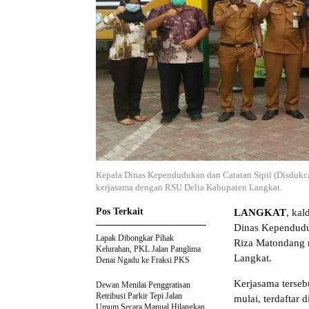
Kepala Dinas Kependudukan dan Catatan Sipil (Disdukc
kerjasama dengan RSU Delia Kabupaten Langkat.
Pos Terkait
LANGKAT
, kal
Dinas Kependuduk
Lapak Dibongkar Pihak
Riza Matondang 
Kelurahan, PKL Jalan Panglima
Langkat.
Denai Ngadu ke Fraksi PKS
Kerjasama terseb
Dewan Menilai Penggratisan
Retribusi Parkir Tepi Jalan
mulai, terdaftar 
Umum Secara Manual Hilangkan