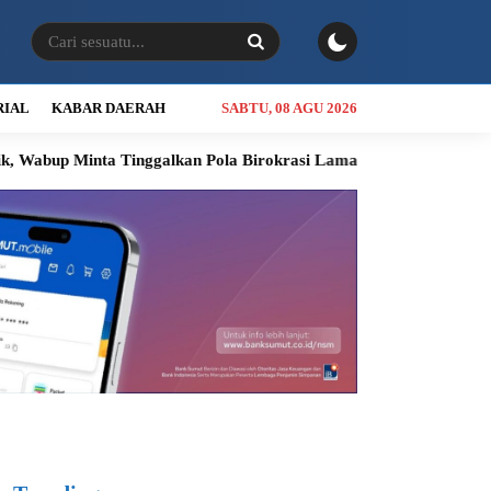
RIAL
KABAR DAERAH
SABTU, 08 AGU 2026
Tinggalkan Pola Birokrasi Lama
Kolaborasi Bobby Nasution da