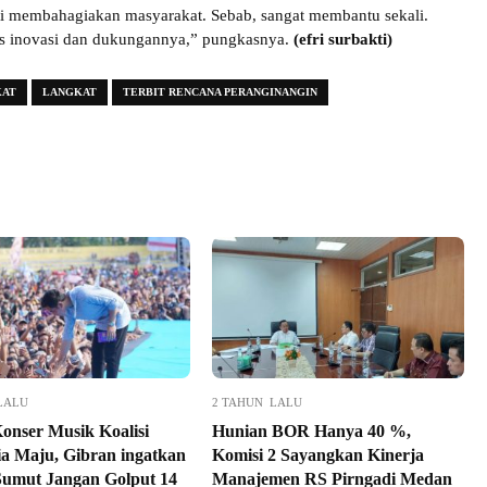
ti membahagiakan masyarakat. Sebab, sangat membantu sekali.
as inovasi dan dukungannya,” pungkasnya.
(efri surbakti)
KAT
LANGKAT
TERBIT RENCANA PERANGINANGIN
LALU
2 TAHUN LALU
Konser Musik Koalisi
Hunian BOR Hanya 40 %,
ia Maju, Gibran ingatkan
Komisi 2 Sayangkan Kinerja
umut Jangan Golput 14
Manajemen RS Pirngadi Medan