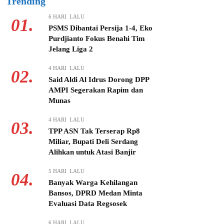
Trending
6 HARI LALU
01.
PSMS Dibantai Persija 1-4, Eko
Purdjianto Fokus Benahi Tim
Jelang Liga 2
4 HARI LALU
02.
Said Aldi Al Idrus Dorong DPP
AMPI Segerakan Rapim dan
Munas
4 HARI LALU
03.
TPP ASN Tak Terserap Rp8
Miliar, Bupati Deli Serdang
Alihkan untuk Atasi Banjir
5 HARI LALU
04.
Banyak Warga Kehilangan
Bansos, DPRD Medan Minta
Evaluasi Data Regsosek
6 HARI LALU