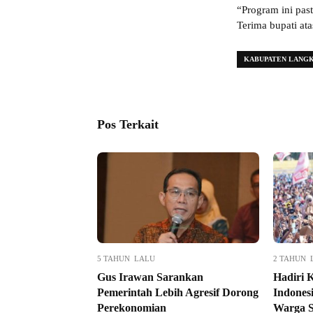
“Program ini pas
Terima bupati at
KABUPATEN LANG
Pos Terkait
5 TAHUN LALU
2 TAHUN 
Gus Irawan Sarankan
Hadiri 
Pemerintah Lebih Agresif Dorong
Indones
Perekonomian
Warga S