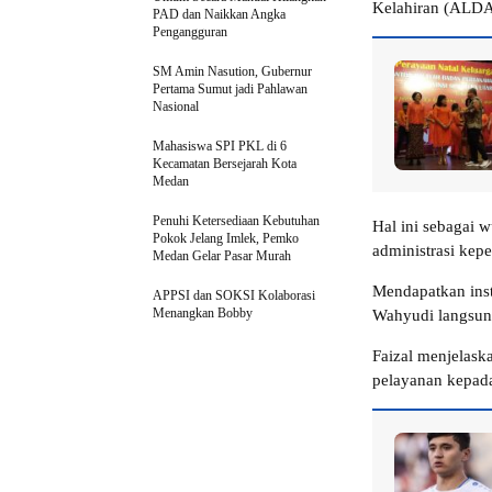
Kelahiran (ALD
PAD dan Naikkan Angka
Pengangguran
SM Amin Nasution, Gubernur
Pertama Sumut jadi Pahlawan
Nasional
Mahasiswa SPI PKL di 6
Kecamatan Bersejarah Kota
Medan
Penuhi Ketersediaan Kebutuhan
Hal ini sebagai 
Pokok Jelang Imlek, Pemko
administrasi ke
Medan Gelar Pasar Murah
Mendapatkan inst
APPSI dan SOKSI Kolaborasi
Menangkan Bobby
Wahyudi langsung
Faizal menjelaska
pelayanan kepada