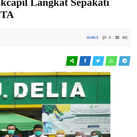
kcapil Langkat Sepakati
ITA
0
492
SUMUT