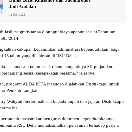
Dunia 2026, Khusanov dan Shomurodov
Jadi Andalan
11 JUN 2026
h fasilitas gratis tanpa dipungut biaya apapun sesuai Peraturan
No03/2014.
ngkatkan cakupan kepemilikan administrasi kependudukan, bagi
ai 18 tahun yang dilahirkan di RSU Delia.
laku selama satu tahun sejak ditandatanganinya SK perjanjian.
iperpanjang sesuai kesepakatan bersama,” jelasnya.
n, program ALDA KITA ini sudah dijalankan Disdukcapil untuk
ura Pemkab Langkat.
arry Wahyudi berterimakasih kepada bupati dan jajaran Disdukcapil
asama ini.
empermudah masyarakat mengurus dokumen kependudukannya.
 membantu RSU Delia memaksimalkan pelayanan terhadap pasien.