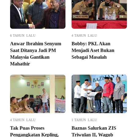
6 TAHUN LALU
4 TAHUN LALU
Anwar Ibrahim Senyum
Bobby: PKL Akan
Saat Ditanya Jadi PM
Menjadi Aset Bukan
Malaysia Gantikan
Sebagai Masalah
Mahathir
4 TAHUN LALU
1 TAHUN LALU
Tak Puas Proses
Baznas Salurkan ZIS
Pengangkatan Kepling,
Triwulan II, Wagub