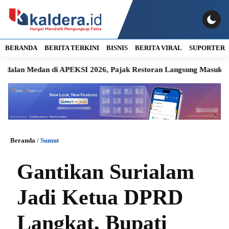
BERANDA
BERITA TERKINI
BISNIS
BERITA VIRAL
SUPORTER
edan di APEKSI 2026, Pajak Restoran Langsung Masuk Kas Daer
Beranda
/
Sumut
Gantikan Surialam
Jadi Ketua DPRD
Langkat, Bupati