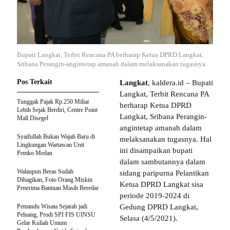
Bupati Langkat, Terbit Rencana PA berharap Ketua DPRD Langkat,
Sribana Perangin-angintetap amanah dalam melaksanakan tugasnya
Pos Terkait
Langkat
, kaldera.id – Bupati
Langkat, Terbit Rencana PA
Tunggak Pajak Rp.250 Miliar
berharap Ketua DPRD
Lebih Sejak Berdiri, Centre Point
Langkat, Sribana Perangin-
Mall Disegel
angintetap amanah dalam
Syaifullah Bukan Wajah Baru di
melaksanakan tugasnya. Hal
Lingkungan Wartawan Unit
ini disampaikan bupati
Pemko Medan
dalam sambutannya dalam
Walaupun Beras Sudah
sidang paripurna Pelantikan
Dibagikan, Foto Orang Miskin
Ketua DPRD Langkat sisa
Penerima Bantuan Masih Beredar
periode 2019-2024 di
Pemandu Wisata Sejarah jadi
Gedung DPRD Langkat,
Peluang, Prodi SPI FIS UINSU
Selasa (4/5/2021).
Gelar Kuliah Umum