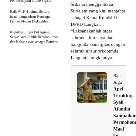
Pemberdayaan Guide Sejarah
Sribana menggantikan
Surialam yang kini menjabat
Raih WTP 4 Tahun Berturut –
turut, Pengelolaan Keuangan
sebagai Ketua Komisi D
Pemko Medan Berkualitas
DPRD Langkat.
“Laksanakanlah tugas
Kapoldasu Irjen Pol Agung
Setya: Area Publik Beradab, Iman
selurus – lurusnya dan
dan Kebangsaan sebagai Pondasi
bangunlah sinergitas dengan
seluruh unsur orkopimda
Langkat,” ungkapnya.
Baca
Juga
Apel
Terakhir,
Syah
Afandin
Sampaika
Permohon
Maaf
ke