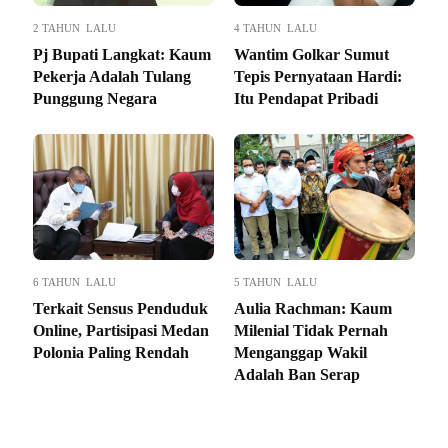
2 TAHUN LALU
4 TAHUN LALU
Pj Bupati Langkat: Kaum
Wantim Golkar Sumut
Pekerja Adalah Tulang
Tepis Pernyataan Hardi:
Punggung Negara
Itu Pendapat Pribadi
6 TAHUN LALU
5 TAHUN LALU
Terkait Sensus Penduduk
Aulia Rachman: Kaum
Online, Partisipasi Medan
Milenial Tidak Pernah
Polonia Paling Rendah
Menganggap Wakil
Adalah Ban Serap