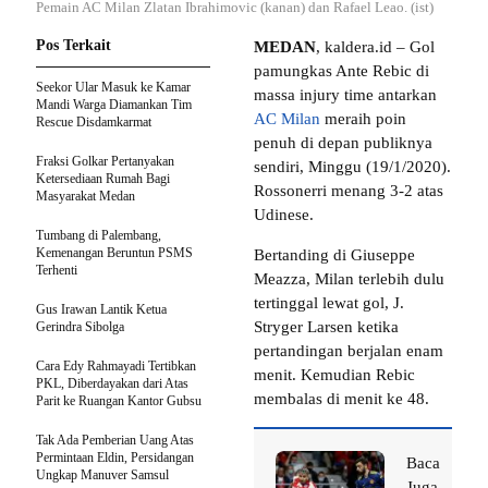
Pemain AC Milan Zlatan Ibrahimovic (kanan) dan Rafael Leao. (ist)
Pos Terkait
MEDAN
, kaldera.id – Gol
pamungkas Ante Rebic di
Seekor Ular Masuk ke Kamar
massa injury time antarkan
Mandi Warga Diamankan Tim
AC Milan
meraih poin
Rescue Disdamkarmat
penuh di depan publiknya
Fraksi Golkar Pertanyakan
sendiri, Minggu (19/1/2020).
Ketersediaan Rumah Bagi
Rossonerri menang 3-2 atas
Masyarakat Medan
Udinese.
Tumbang di Palembang,
Kemenangan Beruntun PSMS
Bertanding di Giuseppe
Terhenti
Meazza, Milan terlebih dulu
tertinggal lewat gol, J.
Gus Irawan Lantik Ketua
Stryger Larsen ketika
Gerindra Sibolga
pertandingan berjalan enam
Cara Edy Rahmayadi Tertibkan
menit. Kemudian Rebic
PKL, Diberdayakan dari Atas
membalas di menit ke 48.
Parit ke Ruangan Kantor Gubsu
Tak Ada Pemberian Uang Atas
Permintaan Eldin, Persidangan
Baca
Ungkap Manuver Samsul
Juga