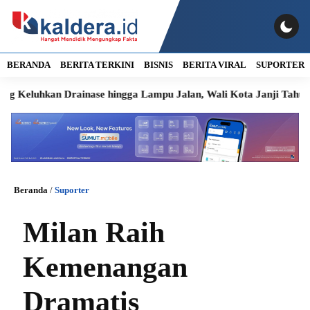
BERANDA
BERITA TERKINI
BISNIS
BERITA VIRAL
SUPORTER
hkan Drainase hingga Lampu Jalan, Wali Kota Janji Tahun Ini Di
Beranda
/
Suporter
Milan Raih
Kemenangan
Dramatis