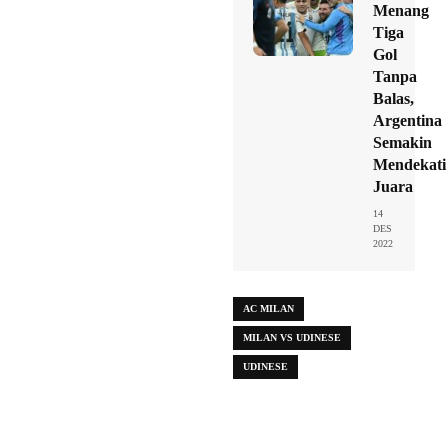
Menang
Tiga
Gol
Tanpa
Balas,
Argentina
Semakin
Mendekati
Juara
14
DES
2022
AC MILAN
MILAN VS UDINESE
UDINESE