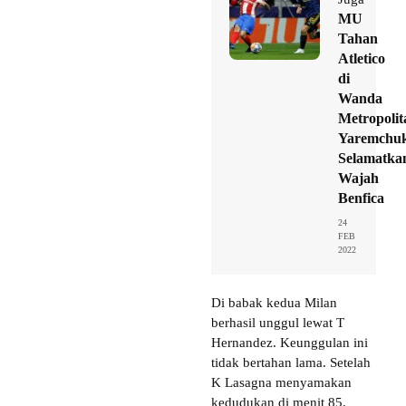
MU
Tahan
Atletico
di
Wanda
Metropolit
Yaremchu
Selamatka
Wajah
Benfica
24
FEB
2022
Di babak kedua Milan
berhasil unggul lewat T
Hernandez. Keunggulan ini
tidak bertahan lama. Setelah
K Lasagna menyamakan
kedudukan di menit 85.