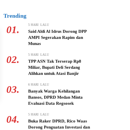
Trending
5 HARI LALU
01.
Said Aldi Al Idrus Dorong DPP
AMPI Segerakan Rapim dan
Munas
5 HARI LALU
02.
TPP ASN Tak Terserap Rp8
Miliar, Bupati Deli Serdang
Alihkan untuk Atasi Banjir
6 HARI LALU
03.
Banyak Warga Kehilangan
Bansos, DPRD Medan Minta
Evaluasi Data Regsosek
5 HARI LALU
04.
Buka Raker DPRD, Rico Waas
Dorong Penguatan Investasi dan