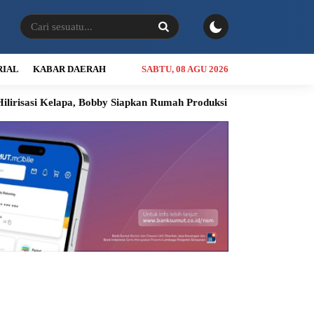
RIAL
KABAR DAERAH
SABTU, 08 AGU 2026
si Kelapa, Bobby Siapkan Rumah Produksi di Nias Utara
INALU