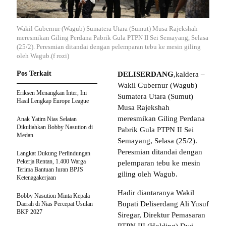
Wakil Gubernur (Wagub) Sumatera Utara (Sumut) Musa Rajekshah
meresmikan Giling Perdana Pabrik Gula PTPN II Sei Semayang, Selasa
(25/2). Peresmian ditandai dengan pelemparan tebu ke mesin giling
oleh Wagub.(f rozi)
Pos Terkait
DELISERDANG
,kaldera –
Wakil Gubernur (Wagub)
Eriksen Menangkan Inter, Ini
Sumatera Utara (Sumut)
Hasil Lengkap Europe League
Musa Rajekshah
meresmikan Giling Perdana
Anak Yatim Nias Selatan
Dikuliahkan Bobby Nasution di
Pabrik Gula PTPN II Sei
Medan
Semayang, Selasa (25/2).
Peresmian ditandai dengan
Langkat Dukung Perlindungan
Pekerja Rentan, 1.400 Warga
pelemparan tebu ke mesin
Terima Bantuan Iuran BPJS
giling oleh Wagub.
Ketenagakerjaan
Hadir diantaranya Wakil
Bobby Nasution Minta Kepala
Bupati Deliserdang Ali Yusuf
Daerah di Nias Percepat Usulan
BKP 2027
Siregar, Direktur Pemasaran
PTPN III (Holding) Dwi