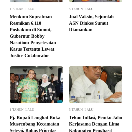
1 BULAN LALU
5 TAHUN LALU
Menkum Supratman
Jual Vaksin, Sejumlah
Resmikan 6.110
ASN Dinkes Sumut
Posbakum di Sumut,
Diamankan
Gubernur Bobby
Nasution: Penyelesaian
Kasus Tertentu Lewat
Justice Colaborator
1 TAHUN LALU
3 TAHUN LALU
Pj. Bupati Langkat Buka
Tekan Inflasi, Pemko Jalin
Musrenbang Kecamatan
Kerjasama Dengan Lima
Selesai, Bahas Prioritas
Kabupaten Penghasil