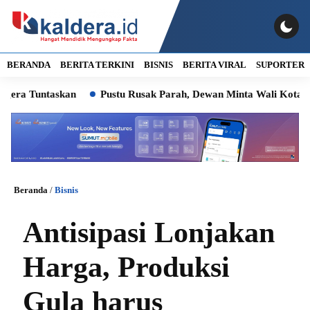
BERANDA
BERITA TERKINI
BISNIS
BERITA VIRAL
SUPORTER
ntaskan
Pustu Rusak Parah, Dewan Minta Wali Kota Jangan D
Beranda
/
Bisnis
Antisipasi Lonjakan
Harga, Produksi
Gula harus