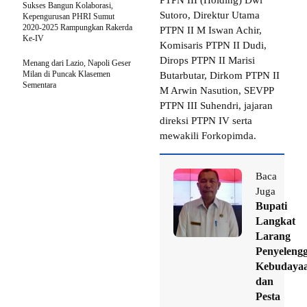
Sukses Bangun Kolaborasi,
Sutoro, Direktur Utama
Kepengurusan PHRI Sumut
2020-2025 Rampungkan Rakerda
PTPN II M Iswan Achir,
Ke-IV
Komisaris PTPN II Dudi,
Dirops PTPN II Marisi
Menang dari Lazio, Napoli Geser
Milan di Puncak Klasemen
Butarbutar, Dirkom PTPN II
Sementara
M Arwin Nasution, SEVPP
PTPN III Suhendri, jajaran
direksi PTPN IV serta
mewakili Forkopimda.
Baca
Juga
Bupati
Langkat
Larang
Penyeleng
Kebudaya
dan
Pesta