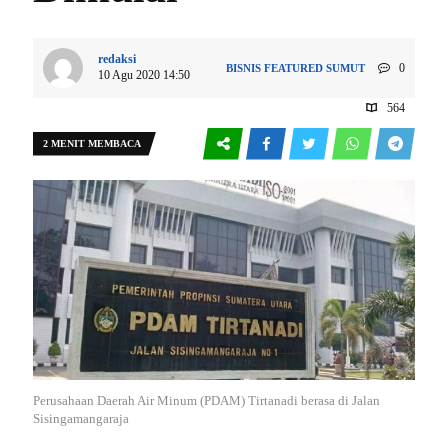
redaksi
0
BISNIS
FEATURED
SUMUT
10 Agu 2020 14:50
564
2 MENIT MEMBACA
Perusahaan Daerah Air Minum (PDAM) Tirtanadi berasa di Jalan
Sisingamangaraja