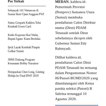
Pos Terkait
MEDAN
, kaldera.id-
Pemerintah Provinsi
Sebanyak 141 Wartawan di
(Pemprov) Sumatera Utara
Sumut Ikuti Ujian Anggota PWI
(Sumut) membuka
pendaftaran Calon Direktur
Status Geopark Kaldera Toba
Kembali Green Card
utama (Dirut) PDAM
Tirtanadi setelah Dirut
Kadis Koperasi Ikut Wafat,
sebelumnya dicopot oleh
Bupati Agam: Kami Berduka
Gubernur Sumut Edy
Ijeck Layak Kembali Pimpin
Rahmyadi.
Golkar Sumut
Dilihat kaldera.id,
JBMI Dukung Program
pendaftaran Calon Dirut
Keumatan Bobby Nasution
PDAM Tirtanadi itu tertuang
Hempaskan Chen Long, Ginting
dalam Pengumuman Nomor
Melaju ke Final BWF 2019
06/Pansel-BUMD/2020 yang
ditandatangani oleh Ketua
panitia seleksi (Pansel) R
Sabrina tertanggal 10
Agustus 2020.