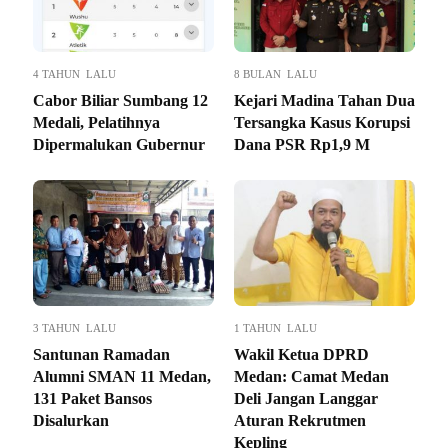
4 TAHUN LALU
8 BULAN LALU
Cabor Biliar Sumbang 12
Kejari Madina Tahan Dua
Medali, Pelatihnya
Tersangka Kasus Korupsi
Dipermalukan Gubernur
Dana PSR Rp1,9 M
3 TAHUN LALU
1 TAHUN LALU
Santunan Ramadan
Wakil Ketua DPRD
Alumni SMAN 11 Medan,
Medan: Camat Medan
131 Paket Bansos
Deli Jangan Langgar
Disalurkan
Aturan Rekrutmen
Kepling