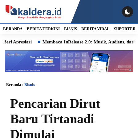
BERANDA
BERITA TERKINI
BISNIS
BERITA VIRAL
SUPORTER
presiasi
Membaca InRelease 2.0: Musik, Audiens, dan Ingatan
Beranda
/
Bisnis
Pencarian Dirut
Baru Tirtanadi
Dimulai