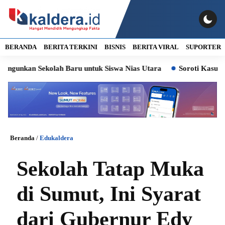
BERANDA
BERITA TERKINI
BISNIS
BERITA VIRAL
SUPORTER
kan Sekolah Baru untuk Siswa Nias Utara
Soroti Kasus Lurah 
Beranda
/
Edukaldera
Sekolah Tatap Muka
di Sumut, Ini Syarat
dari Gubernur Edy