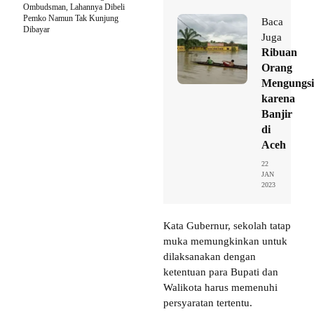
Ombudsman, Lahannya Dibeli
Pemko Namun Tak Kunjung
Baca
Dibayar
Juga
Ribuan
Orang
Mengungsi
karena
Banjir
di
Aceh
22
JAN
2023
Kata Gubernur, sekolah tatap
muka memungkinkan untuk
dilaksanakan dengan
ketentuan para Bupati dan
Walikota harus memenuhi
persyaratan tertentu.