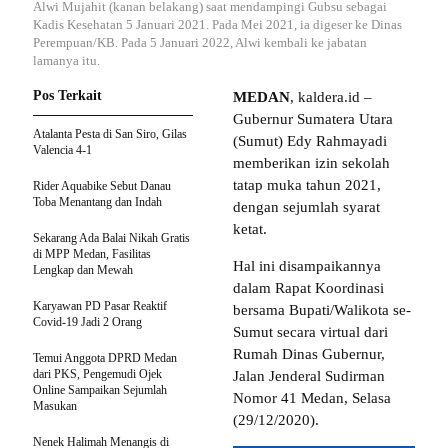
Alwi Mujahit (kanan belakang) saat mendampingi Gubsu sebagai
Kadis Kesehatan 5 Januari 2021. Pada Mei 2021, ia digeser ke Dinas
Perempuan/KB. Pada 5 Januari 2022, Alwi kembali ke jabatan
lamanya itu.
Pos Terkait
MEDAN
, kaldera.id –
Gubernur Sumatera Utara
Atalanta Pesta di San Siro, Gilas
(Sumut) Edy Rahmayadi
Valencia 4-1
memberikan izin sekolah
tatap muka tahun 2021,
Rider Aquabike Sebut Danau
Toba Menantang dan Indah
dengan sejumlah syarat
ketat.
Sekarang Ada Balai Nikah Gratis
di MPP Medan, Fasilitas
Hal ini disampaikannya
Lengkap dan Mewah
dalam Rapat Koordinasi
Karyawan PD Pasar Reaktif
bersama Bupati/Walikota se-
Covid-19 Jadi 2 Orang
Sumut secara virtual dari
Rumah Dinas Gubernur,
Temui Anggota DPRD Medan
dari PKS, Pengemudi Ojek
Jalan Jenderal Sudirman
Online Sampaikan Sejumlah
Nomor 41 Medan, Selasa
Masukan
(29/12/2020).
Nenek Halimah Menangis di