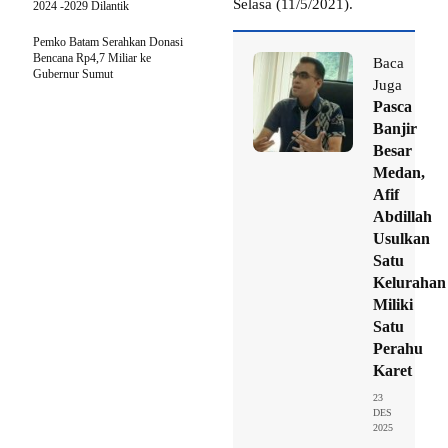
Selasa (11/5/2021).
2024 -2029 Dilantik
Pemko Batam Serahkan Donasi
Bencana Rp4,7 Miliar ke
Baca
Gubernur Sumut
Juga
Pasca
Banjir
Besar
Medan,
Afif
Abdillah
Usulkan
Satu
Kelurahan
Miliki
Satu
Perahu
Karet
23
DES
2025