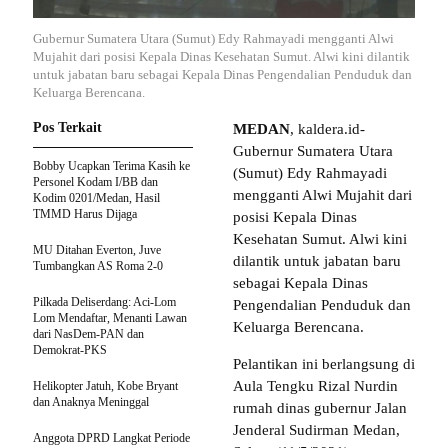
Gubernur Sumatera Utara (Sumut) Edy Rahmayadi mengganti Alwi
Mujahit dari posisi Kepala Dinas Kesehatan Sumut. Alwi kini dilantik
untuk jabatan baru sebagai Kepala Dinas Pengendalian Penduduk dan
Keluarga Berencana.
Pos Terkait
MEDAN
, kaldera.id-
Gubernur Sumatera Utara
Bobby Ucapkan Terima Kasih ke
(Sumut) Edy Rahmayadi
Personel Kodam I/BB dan
mengganti Alwi Mujahit dari
Kodim 0201/Medan, Hasil
TMMD Harus Dijaga
posisi Kepala Dinas
Kesehatan Sumut. Alwi kini
MU Ditahan Everton, Juve
dilantik untuk jabatan baru
Tumbangkan AS Roma 2-0
sebagai Kepala Dinas
Pilkada Deliserdang: Aci-Lom
Pengendalian Penduduk dan
Lom Mendaftar, Menanti Lawan
Keluarga Berencana.
dari NasDem-PAN dan
Demokrat-PKS
Pelantikan ini berlangsung di
Aula Tengku Rizal Nurdin
Helikopter Jatuh, Kobe Bryant
dan Anaknya Meninggal
rumah dinas gubernur Jalan
Jenderal Sudirman Medan,
Anggota DPRD Langkat Periode